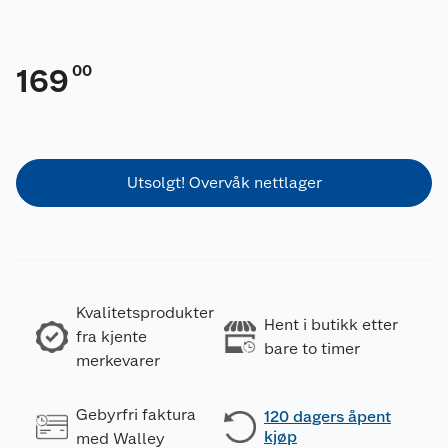
00
169
Utsolgt! Overvåk nettlager
Kvalitetsprodukter
Hent i butikk etter
fra kjente
bare to timer
merkevarer
Gebyrfri faktura
120 dagers åpent
kjøp
med Walley