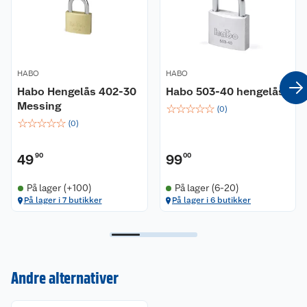
HABO
HABO
Habo Hengelås 402-30
Habo 503-40 hengelås
Messing
☆
☆
☆
☆
☆
(
0
)
☆
☆
☆
☆
☆
(
0
)
49
90
99
00
På lager (+100)
På lager (6-20)
På lager i 7 butikker
På lager i 6 butikker
Kundeservice
Om oss
Kontakt oss
Andre alternativer
Nyheter
Angre- og returrett