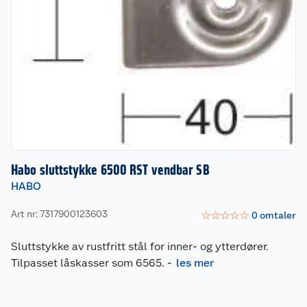
Habo sluttstykke 6500 RST vendbar SB
HABO
Art nr: 7317900123603
☆
☆
☆
☆
☆
0
omtaler
Sluttstykke av rustfritt stål for inner- og ytterdører.
Tilpasset låskasser som 6565.
-
les mer