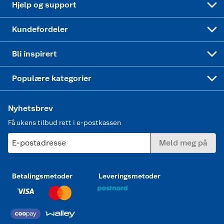
Hjelp og support
Min kake
Ukas 4 middagstilbud
Klær
Kundefordeler
Mer inspirasjon
Symaskin
Bli inspirert
Joggesko dame
Populære kategorier
Nyhetsbrev
Få ukens tilbud rett i e-postkassen
E-postadresse
Meld meg på
Betalingsmetoder
Leveringsmetoder