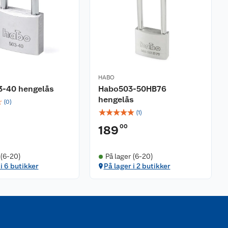
HABO
3-40 hengelås
Habo503-50HB76
hengelås
☆
(
0
)
☆
☆
☆
☆
☆
(
1
)
00
189
 (6-20)
På lager (6-20)
 i 6 butikker
På lager i 2 butikker