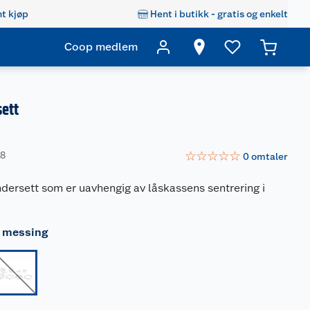
t kjøp
Hent i butikk - gratis og enkelt
Coop medlem
ett
☆
☆
☆
☆
☆
18
0
omtaler
ndersett som er uavhengig av låskassens sentrering i
 messing