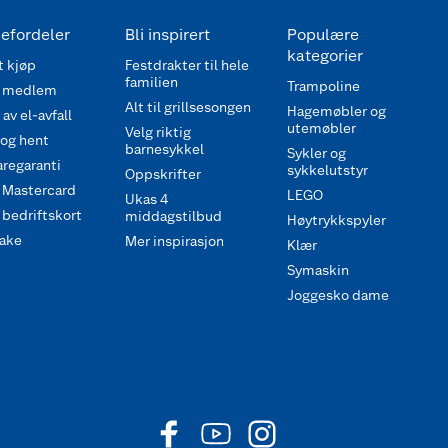
efordeler
Bli inspirert
Populære
kategorier
 kjøp
Festdrakter til hele
familien
Trampoline
 medlem
Alt til grillsesongen
Hagemøbler og
av el-avfall
utemøbler
Velg riktig
 og hent
barnesykkel
Sykler og
regaranti
sykkelutstyr
Oppskrifter
 Mastercard
LEGO
Ukas 4
bedriftskort
middagstilbud
Høytrykkspyler
ake
Mer inspirasjon
Klær
Symaskin
Joggesko dame