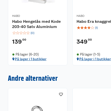
HABO
HABO
Habo Hengelås med Kode
Habo Era knaggre
203-40 Sølv Aluminium
☆
☆
☆
☆
☆
(
1
)
☆
☆
☆
☆
☆
(
0
)
00
00
139
349
På lager (6-20)
På lager (1-5)
På lager i 1 butikker
På lager i 1 butikker
Andre alternativer