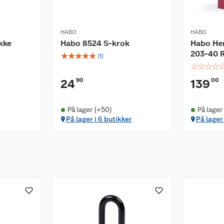
HABO
HABO
kke
Habo 8524 S-krok
Habo He
203-40 
☆
☆
☆
☆
☆
(
1
)
☆
☆
☆
☆
90
00
24
139
På lager (+50)
På lager
På lager i 6 butikker
På lager 