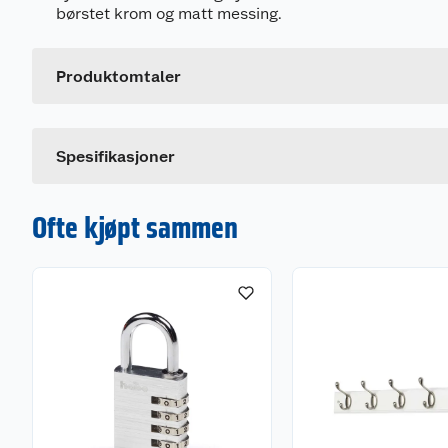
Generelt
børstet krom og matt messing.
Artikkelnummer
Leverandørens artikkelnummer
Produktomtaler
Farge
Dette produktet har ikke fått noen omtale ennå. Hvis d
Spesifikasjoner
Ofte kjøpt sammen