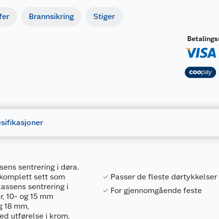
fer
Brannsikring
Stiger
Betaling
sifikasjoner
ens sentrering i døra.
 komplett sett som
Passer de fleste dørtykkelser
assens sentrering i
For gjennomgående feste
r, 10- og 15 mm
og 18 mm,
ed utførelse i krom,