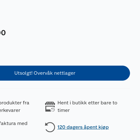
00
Utsolgt! Overvåk nettlager
produkter fra
Hent i butikk etter bare to
erkevarer
timer
 faktura med
120 dagers åpent kjøp