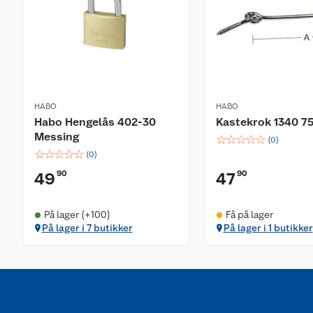
HABO
HABO
Habo Hengelås 402-30
Kastekrok 1340 
Messing
☆
☆
☆
☆
☆
(
0
)
☆
☆
☆
☆
☆
(
0
)
90
90
49
47
På lager (+100)
Få på lager
På lager i 7 butikker
På lager i 1 butikker