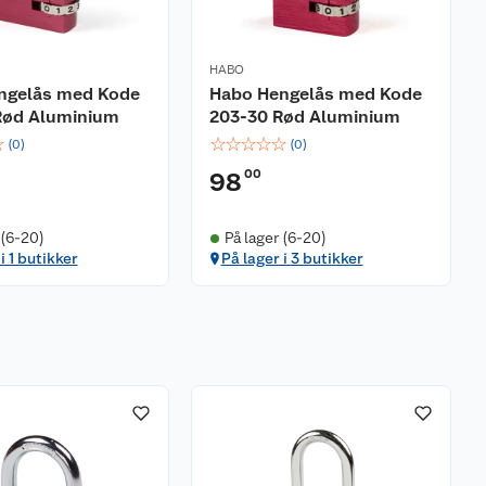
HABO
ngelås med Kode
Habo Hengelås med Kode
Rød Aluminium
203-30 Rød Aluminium
☆
☆
☆
☆
☆
☆
(
0
)
(
0
)
00
98
 (6-20)
På lager (6-20)
i 1 butikker
På lager i 3 butikker