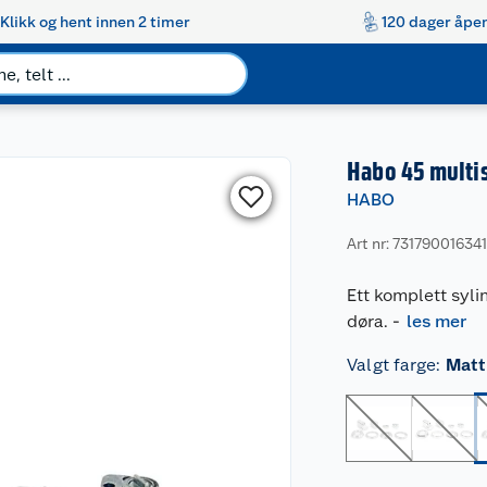
Klikk og hent innen 2 timer
120 dager åpen
Habo 45 multis
HABO
Art nr: 73179001634
Ett komplett syli
døra.
-
les mer
Valgt farge
:
Matt