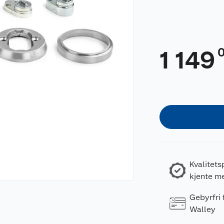
1 149
Kvalitets
kjente m
Gebyrfri
Walley