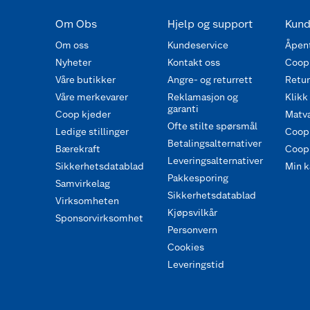
Om Obs
Hjelp og support
Kund
Om oss
Kundeservice
Åpent
Nyheter
Kontakt oss
Coop
Våre butikker
Angre- og returrett
Retur 
Våre merkevarer
Reklamasjon og
Klikk
garanti
Coop kjeder
Matva
Ofte stilte spørsmål
Ledige stillinger
Coop
Betalingsalternativer
Bærekraft
Coop 
Leveringsalternativer
Sikkerhetsdatablad
Min k
Pakkesporing
Samvirkelag
Sikkerhetsdatablad
Virksomheten
Kjøpsvilkår
Sponsorvirksomhet
Personvern
Cookies
Leveringstid