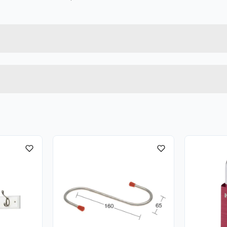
Forpakningsmål
7317900163418
Bruttovekt
16341
Høyde
MATT MESSING
Lengde
u kjøper produktet får du invitasjon til å gi en omtale.
Bredde