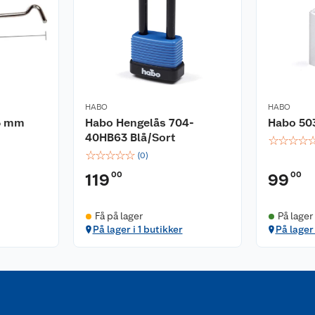
HABO
HABO
75 mm
Habo Hengelås 704-
Habo 50
40HB63 Blå/Sort
☆
☆
☆
☆
☆
☆
☆
☆
☆
(
0
)
00
00
119
99
Få på lager
På lager
På lager i 1 butikker
På lager