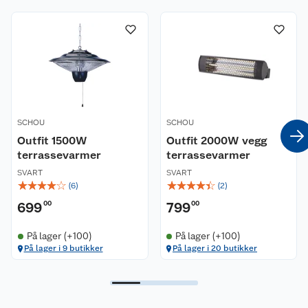
SCHOU
SCHOU
Outfit 1500W
Outfit 2000W vegg
terrassevarmer
terrassevarmer
SVART
SVART
☆
☆
☆
☆
☆
☆
☆
☆
☆
☆
(
6
)
(
2
)
699
00
799
00
På lager (+100)
På lager (+100)
På lager i 9 butikker
På lager i 20 butikker
Kundeservice