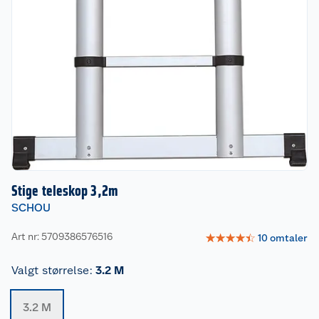
Stige teleskop 3,2m
SCHOU
Art nr: 5709386576516
☆
☆
☆
☆
☆
10
omtaler
Valgt størrelse
:
3.2 M
3.2 M