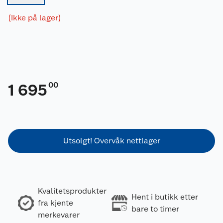
(Ikke på lager)
00
1 695
Utsolgt! Overvåk nettlager
Kvalitetsprodukter
Hent i butikk etter
fra kjente
bare to timer
merkevarer