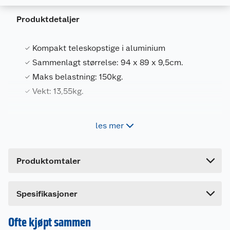
Produktdetaljer
Kompakt teleskopstige i aluminium
Generelt
Sammenlagt størrelse: 94 x 89 x 9,5cm.
Artikkelnummer
5709386576516
Maks belastning: 150kg.
Leverandørens artikkelnummer
57651
Vekt: 13,55kg.
Størrelse
3.2 M
Forpakningsmål
Stige teleskop 3,2m
les mer
Bruttovekt
13.55 kg
Høyde
11 cm
Produktomtaler
Lengde
48.5 cm
Bredde
92 cm
Spesifikasjoner
Ofte kjøpt sammen