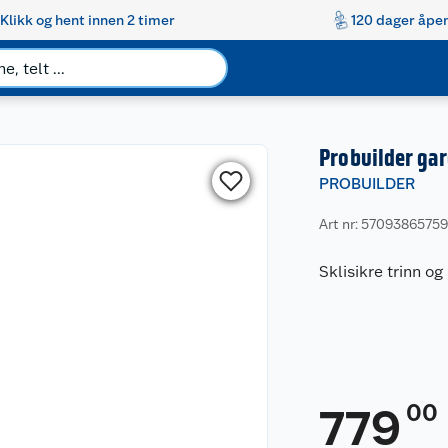
Klikk og hent innen 2 timer
120 dager åpen
Probuilder gar
PROBUILDER
Art nr: 5709386575
Sklisikre trinn o
00
779