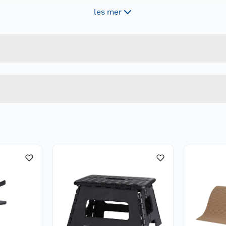
t er viktig å benytte
les mer
Forpakningsmål
5709386575984
Bruttovekt
57598
Høyde
Lengde
Bredde