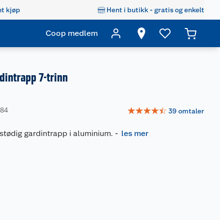
t kjøp
Hent i butikk - gratis og enkelt
Coop medlem
dintrapp 7-trinn
☆
☆
☆
☆
☆
984
39
omtaler
g stødig gardintrapp i aluminium.
-
les mer