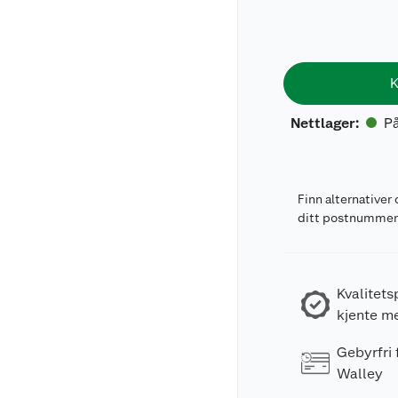
K
På
Nettlager
:
Finn alternativer 
ditt postnumme
Kvalitets
kjente m
Gebyrfri
Walley