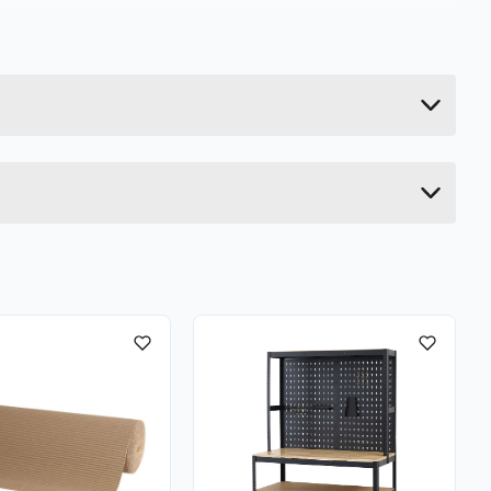
6.36 kg
51 cm
225 cm
11.5 cm