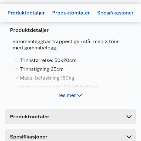
Produktdetaljer
Produktomtaler
Spesifikasjoner
Produktdetaljer
Sammenleggbar trappestige i stål med 2 trinn
med gummibelegg.
Generelt
Trinnstørrelse: 30x20cm
Artikkelnummer
5701390102378
Trinnstigning 25cm
Maks. belastning 150kg
Leverandørens artikkelnummer
611128
Størrelse oppslått 52x46,5x82cm
Forpakningsmål
les mer
Bruttovekt
4.2 kg
Produktspesifkasjoner
Høyde
5 cm
Produktomtaler
Trinnstørrelse: 30x20cm.
Lengde
80 cm
Trinnstigning 25cm.
Bredde
47 cm
Maks. belastning 150kg.
Spesifikasjoner