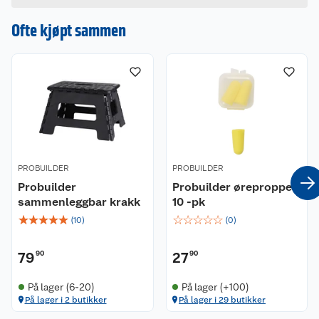
Størrelse oppslått 52x46,5x82cm.
Ofte kjøpt sammen
PROBUILDER
PROBUILDER
Probuilder
Probuilder ørepropper
sammenleggbar krakk
10 -pk
☆
☆
☆
☆
☆
☆
☆
☆
☆
☆
(
10
)
(
0
)
79
90
27
90
På lager (6-20)
På lager (+100)
På lager i 2 butikker
På lager i 29 butikker