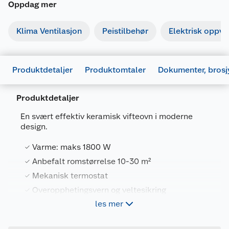
Oppdag mer
Klima Ventilasjon
Peistilbehør
Elektrisk oppv
Produktdetaljer
Produktomtaler
Dokumenter, brosj
Produktdetaljer
En svært effektiv keramisk vifteovn i moderne
design.
Varme: maks 1800 W
Generelt
Anbefalt romstørrelse 10-30 m²
Artikkelnummer
7090019822666
Mekanisk termostat
Leverandørens
CUS1800MECW
Overopphetingsvern og veltesikring
artikkelnummer
Brukermanual
les mer
Farge
HVIT
678017_7090019822666_.pdf
Mill Compact er en liten og effektiv vifteovn
Forpakningsmål
Last ned / vis datablad
innpakket i et elegant design. Ovnens avrundede