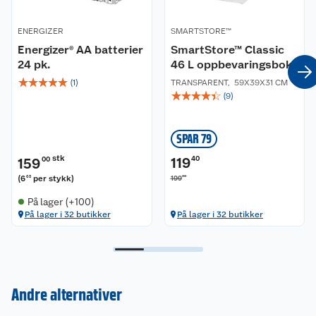
ENERGIZER
SMARTSTORE™
Energizer® AA batterier
SmartStore™ Classic
24 pk.
46 L oppbevaringsboks
☆
☆
☆
☆
☆
(
1
)
TRANSPARENT
,
59X39X31 CM
☆
☆
☆
☆
☆
(
9
)
SPAR 79
stk
119
40
159
00
(
6
per stykk
)
00
63
199
På lager (+100)
På lager i 32 butikker
På lager i 32 butikker
Kundeservice
Andre alternativer
Om oss
Kontakt oss