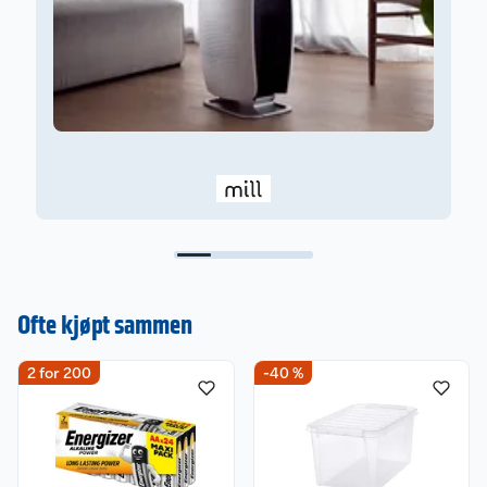
Oljefylt: Nei
Tilrettelagt for intelligent timer: Nei
Våtromsgodkjent: Nei
Barnesikring: Nei
Materiale på frontpanel: Annet
Krever sertifisert installatør: Nei
Trådløs tilkobling: Ingen
MESH-kompatibel: Nei
Tilgjengelig app: Nei
Skal ikke brukes uten tilsyn.
Ofte kjøpt sammen
2 for 200
-40 %