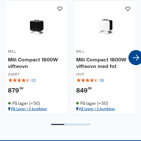
Nyheter
Angre- og returrett
Våre butikker
Reklamasjon og garanti
Våre merkevarer
Ofte stilte spørsmål
MILL
MILL
Coop kjeder
Betalingsalternativer
Mill Compact 1800W
Mill Compact 1800W
vifteovn
vifteovn med fot
Ledige stillinger
Leveringsalternativer
Åpent kjøp
SVART
HVIT
☆
☆
☆
☆
☆
☆
☆
☆
☆
☆
(
2
)
(
9
)
Bærekraft
Pakkesporing
Coop medlem
879
00
849
00
Sikkerhetsdatablad
Sikkerhetsdatablad
Retur av el-avfall
Trampoline
På lager (+50)
På lager (+50)
På lager i 3 butikker
På lager i 3 butikker
Samvirkelag
Kjøpsvilkår
Klikk og hent
Festdrakter til hele familien
Hagemøbler og utemøbler
Virksomheten
Personvern
Matvaregaranti
Alt til grillsesongen
Sykler og sykkelutstyr