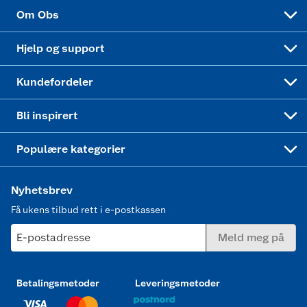
Sponsorvirksomhet
Cookies
Coop Mastercard
Velg riktig barnesykkel
LEGO
Om Obs
Leveringstid
Coop bedriftskort
Oppskrifter
Høytrykkspyler
Hjelp og support
Min kake
Ukas 4 middagstilbud
Klær
Kundefordeler
Mer inspirasjon
Symaskin
Bli inspirert
Joggesko dame
Populære kategorier
Nyhetsbrev
Få ukens tilbud rett i e-postkassen
E-postadresse
Meld meg på
Betalingsmetoder
Leveringsmetoder