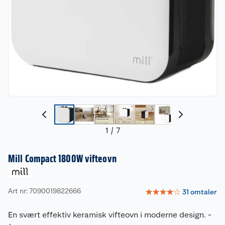
1
/
7
Mill Compact 1800W vifteovn
Art nr: 7090019822666
☆
☆
☆
☆
☆
31
omtaler
En svært effektiv keramisk vifteovn i moderne design.
-