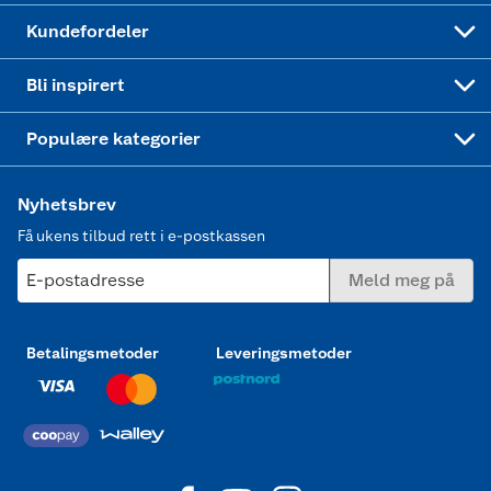
Min kake
Ukas 4 middagstilbud
Klær
Kundefordeler
Mer inspirasjon
Symaskin
Bli inspirert
Joggesko dame
Populære kategorier
Nyhetsbrev
Få ukens tilbud rett i e-postkassen
E-postadresse
Meld meg på
Betalingsmetoder
Leveringsmetoder