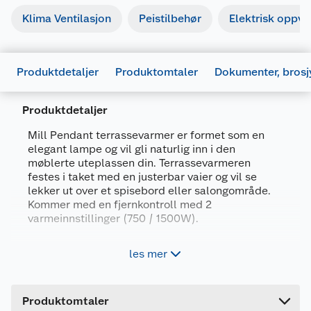
Klima Ventilasjon
Peistilbehør
Elektrisk oppv
Produktdetaljer
Produktomtaler
Dokumenter, brosj
Produktdetaljer
Mill Pendant terrassevarmer er formet som en
elegant lampe og vil gli naturlig inn i den
møblerte uteplassen din. Terrassevarmeren
festes i taket med en justerbar vaier og vil se
lekker ut over et spisebord eller salongområde.
Generelt
Kommer med en fjernkontroll med 2
Artikkelnummer
7090019822208
varmeinnstillinger (750 / 1500W).
Leverandørens artikkelnummer
JDB1500CL
1500W
les mer
Farge
LYS GRÅ
2 varmeinnstillinger
Unikt og stilig design
Forpakningsmål
Brukermanual
Produktomtaler
Karbon varmeelement som gir et behagelig
Bruttovekt
5.17 kg