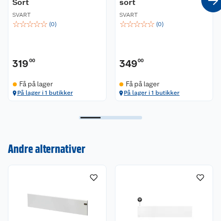
Sort
sort
SVART
SVART
Leveres med
☆
☆
☆
☆
☆
☆
☆
☆
☆
☆
(
0
)
(
0
)
Veggfeste
Skruer
319
00
349
00
Bruksanvisning
Få på lager
Få på lager
På lager i 1 butikker
På lager i 1 butikker
Kundeservice
Andre alternativer
Om oss
Kontakt oss
Nyheter
Angre- og returrett
Våre butikker
Reklamasjon og garanti