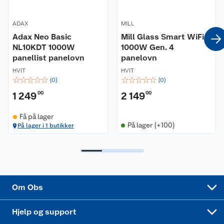
Våre merkevarer
Ofte stilte spørsmål
ADAX
MILL
Coop kjeder
Adax Neo Basic
Betalingsalternativer
Mill Glass Smart WiFi
NL10KDT 1000W
1000W Gen. 4
panellist panelovn
panelovn
Ledige stillinger
Leveringsalternativer
Åpent kjøp
HVIT
HVIT
☆
☆
☆
☆
☆
☆
☆
☆
☆
☆
(
0
)
(
0
)
Bærekraft
Pakkesporing
Coop medlem
1 249
00
2 149
00
Sikkerhetsdatablad
Sikkerhetsdatablad
Retur av el-avfall
Trampoline
Få på lager
På lager (+100)
På lager i 1 butikker
Samvirkelag
Kjøpsvilkår
Klikk og hent
Festdrakter til hele familien
Hagemøbler og utemøbler
Virksomheten
Personvern
Matvaregaranti
Alt til grillsesongen
Sykler og sykkelutstyr
Sponsorvirksomhet
Cookies
Coop Mastercard
Velg riktig barnesykkel
LEGO
Om Obs
Leveringstid
Coop bedriftskort
Oppskrifter
Høytrykkspyler
Hjelp og support