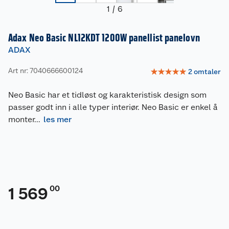
1
/
6
Adax Neo Basic NL12KDT 1200W panellist panelovn
ADAX
Art nr: 7040666600124
☆
☆
☆
☆
☆
2
omtaler
Neo Basic har et tidløst og karakteristisk design som
passer godt inn i alle typer interiør. Neo Basic er enkel å
monter
...
les mer
00
1 569