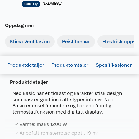
Oppdag mer
Klima Ventilasjon
Peistilbehør
Elektrisk oppv
Produktdetaljer
Produktomtaler
Spesifikasjoner
Produktdetaljer
Neo Basic har et tidløst og karakteristisk design
som passer godt inn i alle typer interiør. Neo
Generelt
Basic er enkel å montere og har en pålitelig
Artikkelnummer
7040666600124
termostatfunksjon med digitalt display.
Leverandørens artikkelnummer
660012
Varme: maks 1200 W
Farge
HVIT
Anbefalt romstørrelse opptil 19 m²