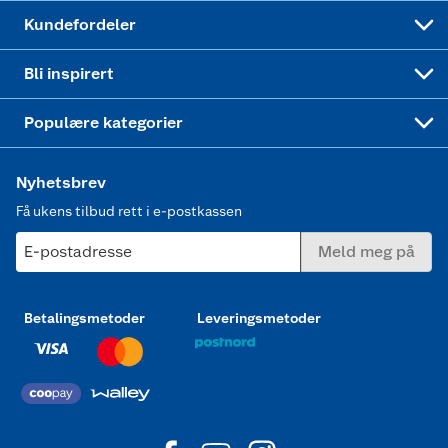
Min kake
Ukas 4 middagstilbud
Klær
Kundefordeler
Mer inspirasjon
Symaskin
Bli inspirert
Joggesko dame
Populære kategorier
Nyhetsbrev
Få ukens tilbud rett i e-postkassen
E-postadresse
Meld meg på
Betalingsmetoder
Leveringsmetoder