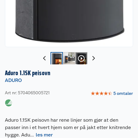
Aduro 1.1SK peisovn
ADURO
Art nr: 5704065005721
☆
☆
☆
☆
☆
5
omtaler
Aduro 1.1SK peisovn har rene linjer som gjør at den
passer inn i et hvert hjem som er på jakt etter knitrende
hygge. Adu
...
les mer