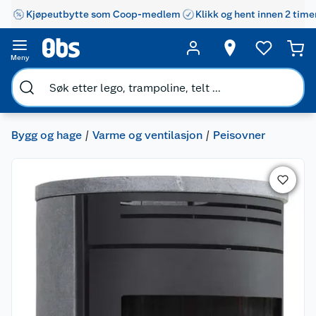
Kjøpeutbytte som Coop-medlem
Klikk og hent innen 2 time
Meny
Bygg og hage
Varme og ventilasjon
Peisovner