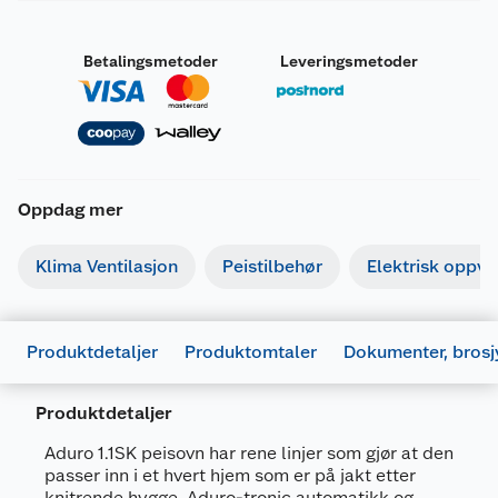
Betalingsmetoder
Leveringsmetoder
Oppdag mer
Klima Ventilasjon
Peistilbehør
Elektrisk oppv
Produktdetaljer
Produktomtaler
Dokumenter, brosj
Brosjyrer
Produktdetaljer
670261_5704065007923_.pdf
Aduro 1.1SK peisovn har rene linjer som gjør at den
Last ned / vis datablad
passer inn i et hvert hjem som er på jakt etter
knitrende hygge. Aduro-tronic automatikk og