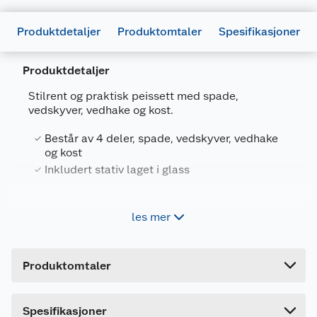
Produktdetaljer
Produktomtaler
Spesifikasjoner
Produktdetaljer
Stilrent og praktisk peissett med spade,
vedskyver, vedhake og kost.
Generelt
Består av 4 deler, spade, vedskyver, vedhake
og kost
Artikkelnummer
4025104651251
Inkludert stativ laget i glass
Leverandørens artikkelnummer
17340
Forpakningsmål
Peistilbehøret holder høy kvalitet, og er en
les mer
naturlig del av det å ha et ildsted.
Bruttovekt
3.98 kg
Høyde
64 cm
Produktomtaler
Lengde
26.5 cm
Bredde
6.5 cm
Dette produktet har ikke fått noen omtale ennå.
Spesifikasjoner