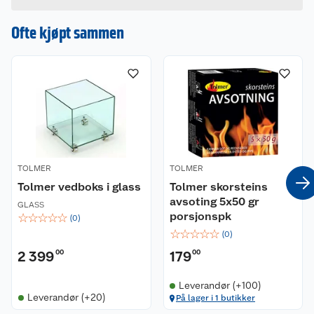
Hvis du kjøper produktet får du invitasjon til å gi
en omtale.
Ofte kjøpt sammen
TOLMER
TOLMER
Tolmer vedboks i glass
Tolmer skorsteins
avsoting 5x50 gr
GLASS
porsjonspk
☆
☆
☆
☆
☆
(
0
)
☆
☆
☆
☆
☆
(
0
)
2 399
00
179
00
Leverandør (+100)
Leverandør (+20)
På lager i 1 butikker