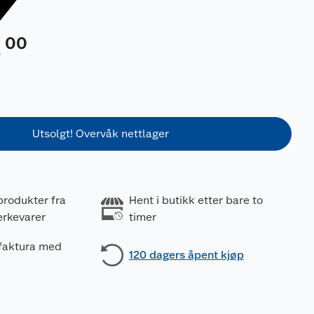
00
0
Utsolgt! Overvåk nettlager
produkter fra
Hent i butikk etter bare to
erkevarer
timer
 faktura med
120 dagers åpent kjøp