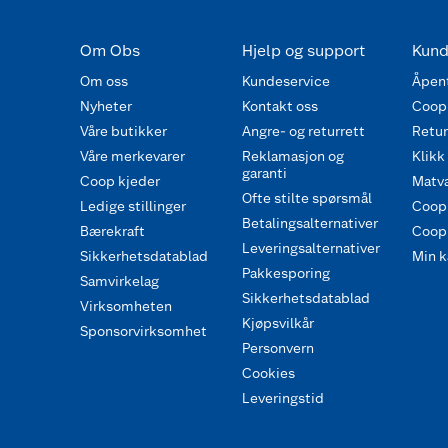
Om Obs
Hjelp og support
Kund
Om oss
Kundeservice
Åpent
Nyheter
Kontakt oss
Coop
Våre butikker
Angre- og returrett
Retur 
Våre merkevarer
Reklamasjon og
Klikk
garanti
Coop kjeder
Matva
Ofte stilte spørsmål
Ledige stillinger
Coop
Betalingsalternativer
Bærekraft
Coop 
Leveringsalternativer
Sikkerhetsdatablad
Min k
Pakkesporing
Samvirkelag
Sikkerhetsdatablad
Virksomheten
Kjøpsvilkår
Sponsorvirksomhet
Personvern
Cookies
Leveringstid