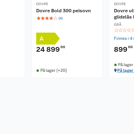
DOVRE
DOVRE
Dovre Bold 300 peisovn
Dovre ul
glidelås
☆
☆
☆
☆
☆
(
4
)
GRÅ
☆
☆
☆
☆
A
Finnes i 4 
00
00
24 899
899
På lager
På lager (+20)
På lager