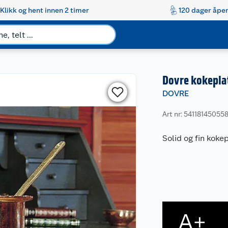
Klikk og hent innen 2 timer
120 dager åpen
Dovre kokeplat
DOVRE
Art nr: 54118145055
Solid og fin koke
A+