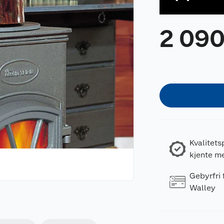
2 09
Kvalitets
kjente m
Gebyrfri
Walley