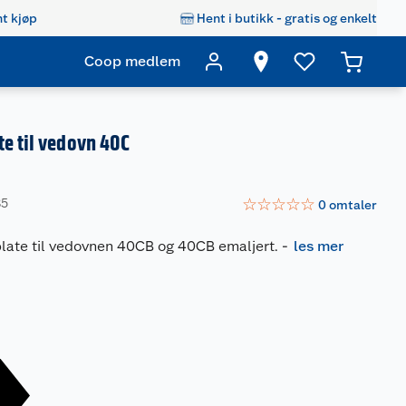
t kjøp
Hent i butikk - gratis og enkelt
Coop medlem
e til vedovn 40C
☆
☆
☆
☆
☆
85
0
omtaler
plate til vedovnen 40CB og 40CB emaljert.
-
les mer