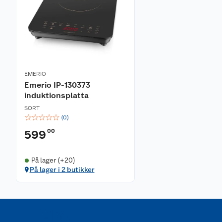
EMERIO
Emerio IP-130373
induktionsplatta
SORT
☆
☆
☆
☆
☆
(
0
)
00
599
På lager (+20)
På lager i 2 butikker