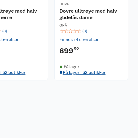
DOVRE
ltrøye med halv
Dovre ulltrøye med halv
 herre
glidelås dame
GRÅ
☆
☆
☆
☆
☆
☆
(
0
)
(
0
)
størrelser
Finnes i 4 størrelser
00
899
På lager
 i 32 butikker
På lager i 32 butikker