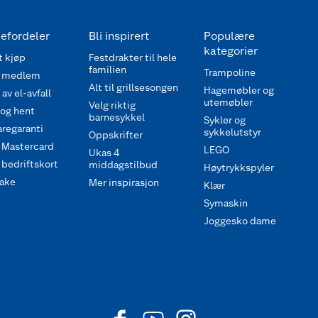
efordeler
Bli inspirert
Populære
kategorier
 kjøp
Festdrakter til hele
familien
Trampoline
 medlem
Alt til grillsesongen
Hagemøbler og
av el-avfall
utemøbler
Velg riktig
 og hent
barnesykkel
Sykler og
regaranti
sykkelutstyr
Oppskrifter
 Mastercard
LEGO
Ukas 4
bedriftskort
middagstilbud
Høytrykkspyler
ake
Mer inspirasjon
Klær
Symaskin
Joggesko dame