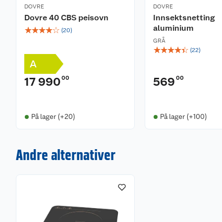
DOVRE
DOVRE
Dovre 40 CBS peisovn
Innsektsnetting
aluminium
☆
☆
☆
☆
☆
(
20
)
GRÅ
☆
☆
☆
☆
☆
(
22
)
A
00
00
17 990
569
På lager (+20)
På lager (+100)
Andre alternativer