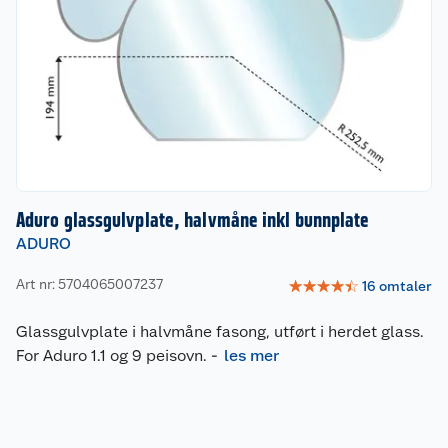
Aduro glassgulvplate, halvmåne inkl bunnplate
ADURO
Art nr: 5704065007237
☆
☆
☆
☆
☆
16
omtaler
Glassgulvplate i halvmåne fasong, utført i herdet glass.
For Aduro 1.1 og 9 peisovn.
-
les mer