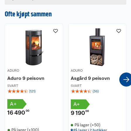
Ofte kjøpt sammen
ADURO
ADURO
Aduro 9 peisovn
Asgård 9 peisovn
SVART
SVART
☆
☆
☆
☆
☆
☆
☆
☆
☆
☆
(
121
)
(
36
)
A+
A+
16 490
00
9 190
00
På lager (+50)
På lager (+100)
På lager i 2 butikker