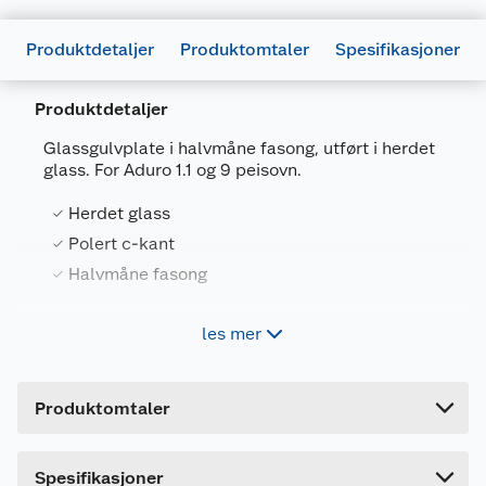
Produktdetaljer
Produktomtaler
Spesifikasjoner
Produktdetaljer
Glassgulvplate i halvmåne fasong, utført i herdet
glass. For Aduro 1.1 og 9 peisovn.
Generelt
Herdet glass
Artikkelnummer
5704065007237
Polert c-kant
Halvmåne fasong
Leverandørens artikkelnummer
53116
Forpakningsmål
les mer
Aduro glassgulvplate halvmåne utført i herdet
Bruttovekt
4 kg
glass med polert c-kant. For Aduro 1.1 og 9
peisovn.
Høyde
0.6 cm
Produktomtaler
Lengde
79 cm
Bredde
77 cm
Spesifikasjoner