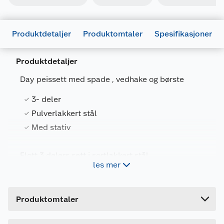
Produktdetaljer
Produktomtaler
Spesifikasjoner
Produktdetaljer
Day peissett med spade , vedhake og børste
Generelt
3- deler
Artikkelnummer
5709386187736
Pulverlakkert stål
Leverandørens artikkelnummer
18773
Med stativ
Farge
SVART
Flott 3 delers sett i sortlakkert stål.
Forpakningsmål
les mer
Bruttovekt
1.64 kg
Størrelser:
Høyde
7 cm
Produktomtaler
Base størrelse bunn 18x18x18x H49 cm.
Lengde
55.2 cm
Base størrelse topp 14x14x14 cm.
Bredde
18.2 cm