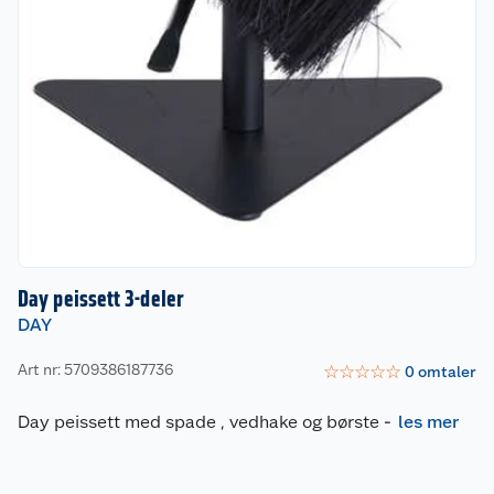
Day peissett 3-deler
DAY
Art nr: 5709386187736
☆
☆
☆
☆
☆
0
omtaler
Day peissett med spade , vedhake og børste
-
les mer