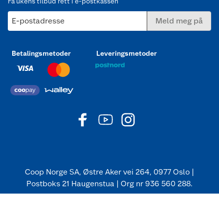
Få ukens tilbud rett i e-postkassen
E-postadresse
Meld meg på
Betalingsmetoder
Leveringsmetoder
Coop Norge SA, Østre Aker vei 264, 0977 Oslo |
Postboks 21 Haugenstua | Org nr 936 560 288.