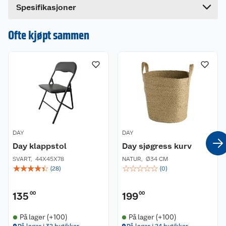
Spade 51,5 cm.
Dette produktet har ikke fått noen omtale ennå.
Spesifikasjoner
Børste 53 cm.
Hvis du kjøper produktet får du invitasjon til å gi
Krok 51,5 cm.
en omtale.
Ofte kjøpt sammen
DAY
DAY
Day klappstol
Day sjøgress kurv
SVART
,
44X45X78
NATUR
,
Ø34 CM
☆
☆
☆
☆
☆
☆
☆
☆
☆
☆
(
28
)
(
0
)
135
00
199
00
På lager (+100)
På lager (+100)