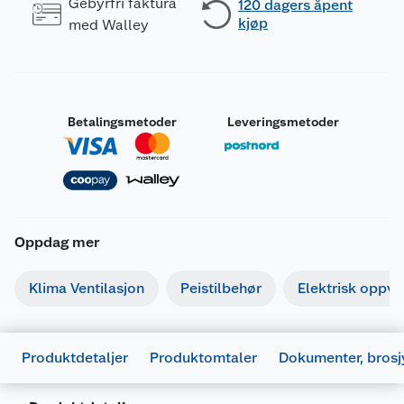
Gebyrfri faktura
120 dagers åpent
kjøp
med Walley
Betalingsmetoder
Leveringsmetoder
Oppdag mer
Klima Ventilasjon
Peistilbehør
Elektrisk oppv
Produktdetaljer
Produktomtaler
Dokumenter, brosj