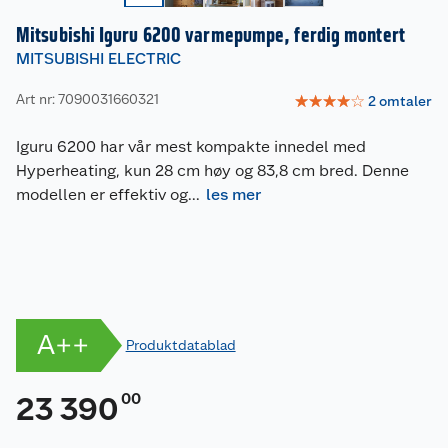
Mitsubishi Iguru 6200 varmepumpe, ferdig montert
MITSUBISHI ELECTRIC
Art nr: 7090031660321
☆
☆
☆
☆
☆
2
omtaler
Iguru 6200 har vår mest kompakte innedel med
Hyperheating, kun 28 cm høy og 83,8 cm bred. Denne
modellen er effektiv og
...
les mer
A++
Produktdatablad
00
23 390