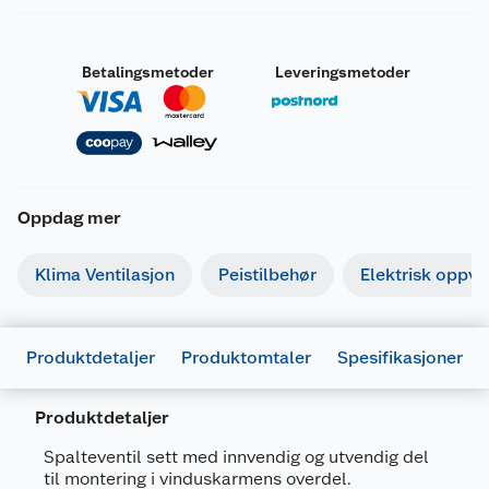
Betalingsmetoder
Leveringsmetoder
Oppdag mer
Klima Ventilasjon
Peistilbehør
Elektrisk oppv
Produktdetaljer
Produktomtaler
Spesifikasjoner
Produktdetaljer
Generelt
Spalteventil sett med innvendig og utvendig del
Artikkelnummer
7023670022151
til montering i vinduskarmens overdel.