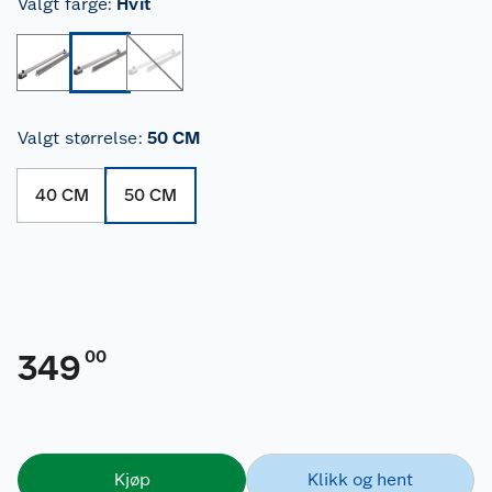
Valgt farge
:
Hvit
Valgt størrelse
:
50 CM
40 CM
50 CM
00
349
Kjøp
Klikk og hent