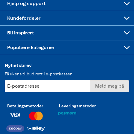
Hjelp og support
Min kake
Ukas 4 middagstilbud
Klær
Kundefordeler
Mer inspirasjon
Symaskin
Bli inspirert
Joggesko dame
Populære kategorier
Nyhetsbrev
Få ukens tilbud rett i e-postkassen
E-postadresse
Meld meg på
Betalingsmetoder
Leveringsmetoder