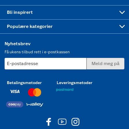
Mer inspirasjon
Symaskin
Bli inspirert
Joggesko dame
Populære kategorier
Nyhetsbrev
Få ukens tilbud rett i e-postkassen
E-postadresse
Meld meg på
Betalingsmetoder
Leveringsmetoder