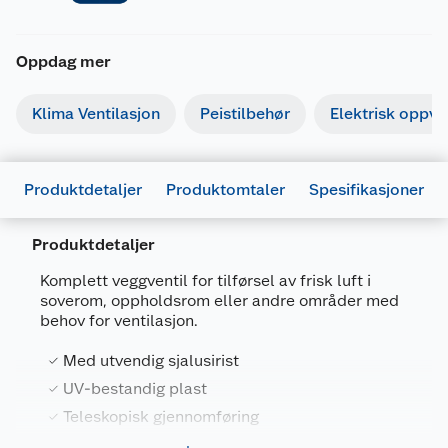
Oppdag mer
Klima Ventilasjon
Peistilbehør
Elektrisk oppv
Produktdetaljer
Produktomtaler
Spesifikasjoner
Produktdetaljer
Generelt
Komplett veggventil for tilførsel av frisk luft i
Artikkelnummer
7023670022540
soverom, oppholdsrom eller andre områder med
behov for ventilasjon.
Leverandørens artikkelnummer
02254
Med utvendig sjalusirist
Størrelse
6 X 6"
UV-bestandig plast
Farge
HVIT
Teleskopisk gjennomføring
Forpakningsmål