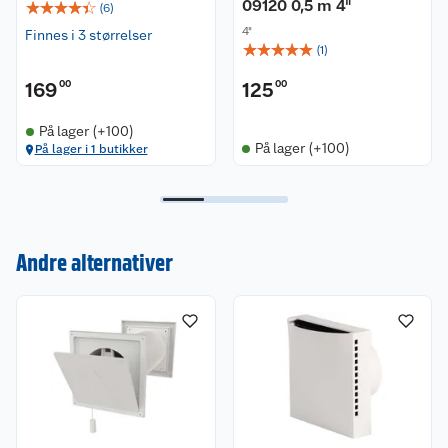
09120 0,5 m 4"
☆
☆
☆
☆
☆
(
6
)
4"
Finnes i 3 størrelser
☆
☆
☆
☆
☆
(
1
)
169
00
125
00
På lager (+100)
På lager (+100)
På lager i 1 butikker
Kundeservice
Andre alternativer
Om oss
Kontakt oss
Nyheter
Angre- og returrett
Våre butikker
Reklamasjon og garanti
Våre merkevarer
Ofte stilte spørsmål