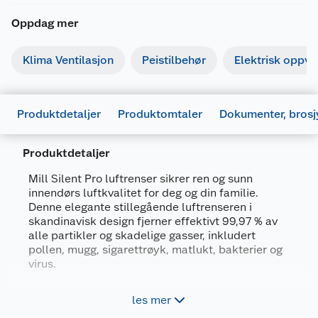
Oppdag mer
Klima Ventilasjon
Peistilbehør
Elektrisk oppv
Produktdetaljer
Produktomtaler
Dokumenter, brosj
Produktdetaljer
Mill Silent Pro luftrenser sikrer ren og sunn
innendørs luftkvalitet for deg og din familie.
Denne elegante stillegående luftrenseren i
skandinavisk design fjerner effektivt 99,97 % av
alle partikler og skadelige gasser, inkludert
pollen, mugg, sigarettrøyk, matlukt, bakterier og
Generelt
virus.
Artikkelnummer
7090019824288
Fjerner 99,97% av skadelige partikler og
les mer
gasser
Leverandørens artikkelnummer
APSILENT