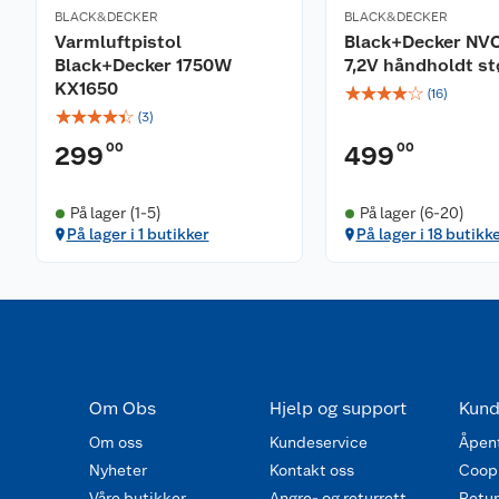
BLACK&DECKER
BLACK&DECKER
Varmluftpistol
Black+Decker NV
Black+Decker 1750W
7,2V håndholdt s
KX1650
☆
☆
☆
☆
☆
(
16
)
☆
☆
☆
☆
☆
(
3
)
00
00
299
499
På lager (1-5)
På lager (6-20)
På lager i 1 butikker
På lager i 18 butikk
Om Obs
Hjelp og support
Kund
Om oss
Kundeservice
Åpent
Nyheter
Kontakt oss
Coop
Våre butikker
Angre- og returrett
Retur 