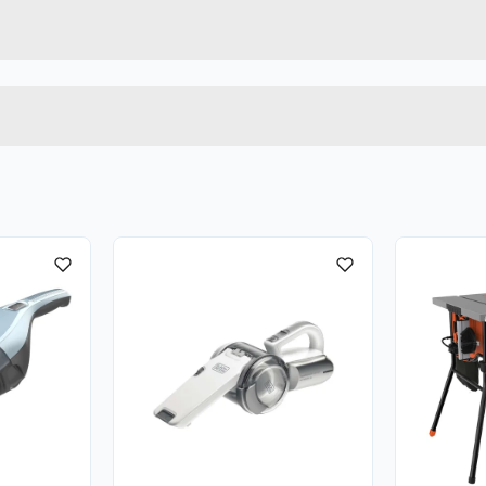
KX3300-QS
Høyde
.
Lengde
ropphetes.
Bredde
 tid.