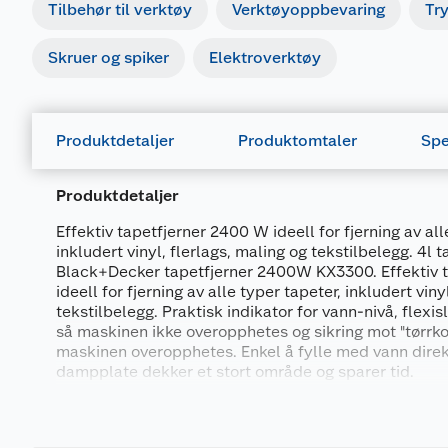
Tilbehør til verktøy
Verktøyoppbevaring
Tr
Skruer og spiker
Elektroverktøy
Produktdetaljer
Produktomtaler
Spe
Produktdetaljer
Effektiv tapetfjerner 2400 W ideell for fjerning av all
inkludert vinyl, flerlags, maling og tekstilbelegg. 4l 
Black+Decker tapetfjerner 2400W KX3300. Effektiv 
ideell for fjerning av alle typer tapeter, inkludert viny
tekstilbelegg. Praktisk indikator for vann-nivå, flexis
så maskinen ikke overopphetes og sikring mot "tørrko
maskinen overopphetes. Enkel å fylle med vann direkt
dampplate dekker et stort område og sparer tid.
Generelt
Produktspesifikasjoner
Artikkelnummer