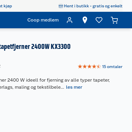
t kjøp
Hent i butikk - gratis og enkelt
Coop medlem
tapetfjerner 2400W KX3300
☆
☆
☆
☆
☆
2
15
omtaler
ner 2400 W ideell for fjerning av alle typer tapeter,
lerlags, maling og tekstilbele
...
les mer