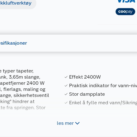
ykkluftverktøy
sifikasjoner
e typer tapeter,
tank, 3,65m slange,
Effekt 2400W
tapetfjerner 2400 W
Praktisk indikator for vann-ni
l, flerlags, maling og
Stor dampplate
lange, sikkerhetsventil
king" hindrer at
Enkel å fylle med vann/Sikring
e fra springen. Stor
les mer
Forpakningsmål
5011402171712
Bruttovekt