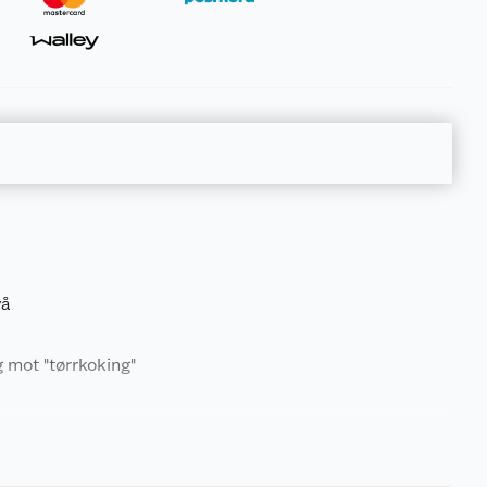
vå
 mot "tørrkoking"
2.78 kg