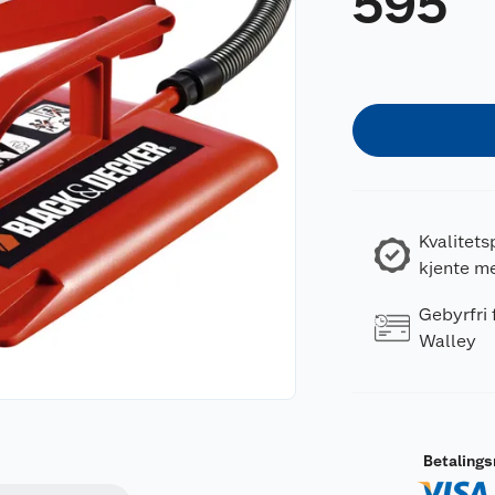
595
Kvalitets
kjente m
Gebyrfri
Walley
Betaling