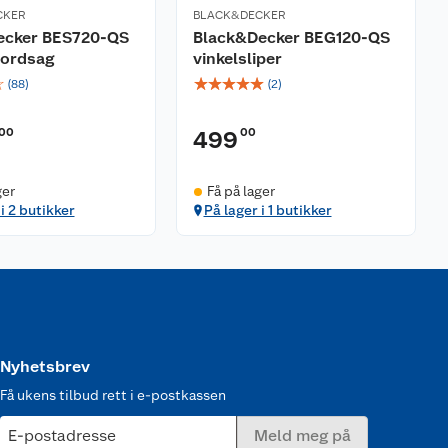
CKER
BLACK&DECKER
ecker BES720-QS
Black&Decker BEG120-QS
ordsag
vinkelsliper
☆
☆
☆
☆
☆
☆
(
88
)
(
2
)
00
00
499
ger
Få på lager
i 2 butikker
På lager i 1 butikker
Nyhetsbrev
Få ukens tilbud rett i e-postkassen
E-postadresse
Meld meg på