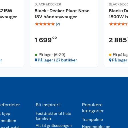
BLACK&DECKER
BLACK&DE
C215W
Black+Decker Pivot Nose
Black+D
tøvsuger
18V håndstøvsuger
1800W b
☆
☆
☆
☆
☆
☆
☆
☆
☆
(
2
)
00
1 699
2 885
På lager (6-20)
Få på la
er
På lager i 27 butikker
På lager 
efordeler
Bli inspirert
Populære
kategorier
 kjøp
Festdrakter til hele
familien
Trampoline
 medlem
Alt til grillsesongen
Hagemøbler og
av el-avfall