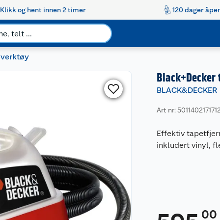
Klikk og hent innen 2 timer
120 dager åpen
overktøy
Black+Decker 
BLACK&DECKER
Art nr: 501140217171
Effektiv tapetfjer
inkludert vinyl, f
00