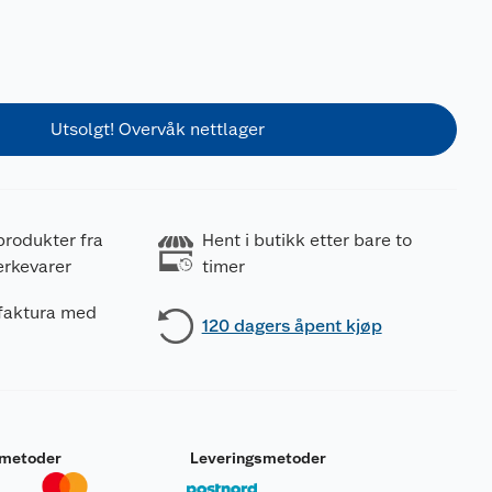
Utsolgt! Overvåk nettlager
produkter fra
Hent i butikk etter bare to
erkevarer
timer
 faktura med
120 dagers åpent kjøp
smetoder
Leveringsmetoder