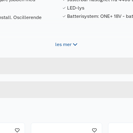
LED-lys
Batterisystem: ONE+ 18V - bat
stall. Oscillerende
les mer
Forpakningsmål
tre, plast, kompositt
4892210198969
Bruttovekt
detaljer
lt, eller sag helt opp
5133005346
Høyde
Lengde
om sliping og kutting
Bredde
troll ved en rekke
 produsenter
r (inkl. Starlock og