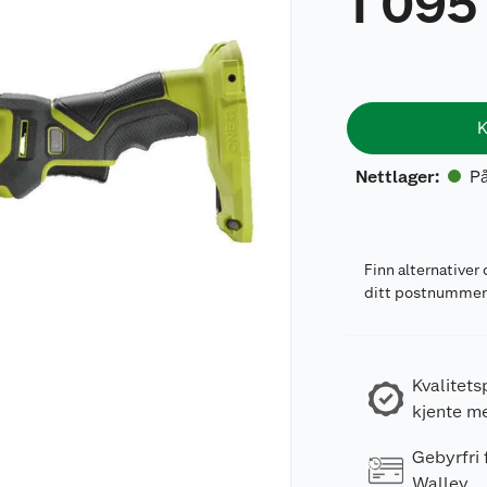
1 095
K
På
Nettlager
:
Finn alternativer 
ditt postnumme
Kvalitets
kjente m
Gebyrfri
Walley