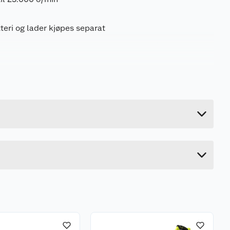
teri og lader kjøpes separat
1.14 kg
8.2 cm
31.2 cm
14 cm