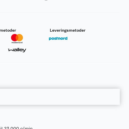
smetoder
Leveringsmetoder
til 23.000 o/min