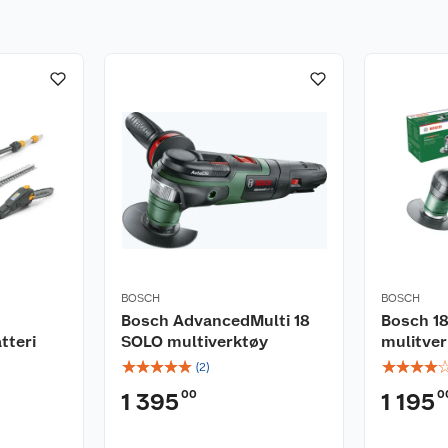
BOSCH
BOSCH
Bosch AdvancedMulti 18
Bosch 18
tteri
SOLO multiverktøy
mulitver
☆
☆
☆
☆
☆
☆
☆
☆
☆
(
2
)
00
0
1 395
1 195