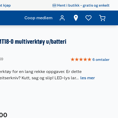
t kjøp
Hent i butikk - gratis og enkelt
Coop medlem
T18-0 multiverktøy u/batteri
☆
☆
☆
☆
☆
69
6
omtaler
erktøy for en lang rekke oppgaver. Er dette
itserkniv? Kutt, sag og slip! LED-lys lar
...
les mer
00