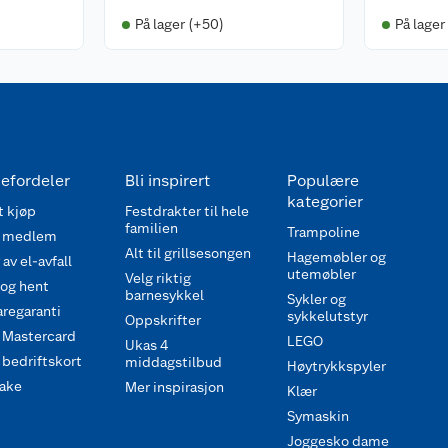
På lager (+50)
På lager
efordeler
Bli inspirert
Populære
kategorier
 kjøp
Festdrakter til hele
familien
Trampoline
 medlem
Alt til grillsesongen
Hagemøbler og
av el-avfall
utemøbler
Velg riktig
 og hent
barnesykkel
Sykler og
regaranti
sykkelutstyr
Oppskrifter
 Mastercard
LEGO
Ukas 4
bedriftskort
middagstilbud
Høytrykkspyler
ake
Mer inspirasjon
Klær
Symaskin
Joggesko dame