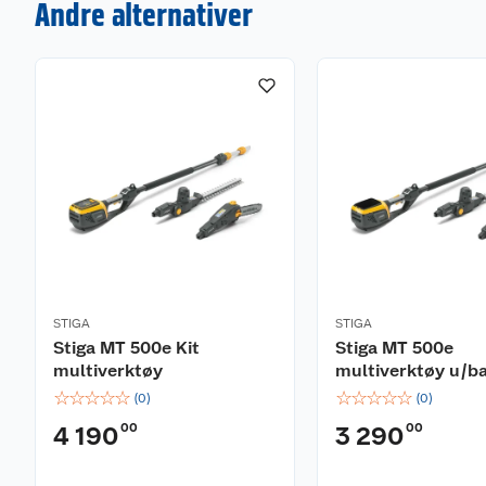
Andre alternativer
STIGA
STIGA
Stiga MT 500e Kit
Stiga MT 500e
multiverktøy
multiverktøy u/ba
☆
☆
☆
☆
☆
☆
☆
☆
☆
☆
(
0
)
(
0
)
00
00
4 190
3 290