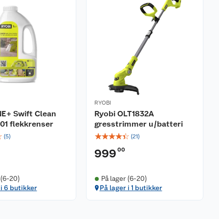
RYOBI
E+ Swift Clean
Ryobi OLT1832A
01 flekkrenser
gresstrimmer u/batteri
☆
☆
☆
☆
☆
☆
(
5
)
(
21
)
00
999
 (6-20)
På lager (6-20)
 i 6 butikker
På lager i 1 butikker