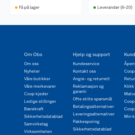
Få på lager
Leverandør (6-20)
Om Obs
Hjelp og support
Kund
Om oss
Kundeservice
Åpent
Nyheter
Kontakt oss
Coop
Våre butikker
Angre- og returrett
Retur 
Våre merkevarer
Reklamasjon og
Klikk
garanti
Coop kjeder
Matva
Ofte stilte spørsmål
Ledige stillinger
Coop
Betalingsalternativer
Bærekraft
Coop 
Leveringsalternativer
Sikkerhetsdatablad
Min k
Pakkesporing
Samvirkelag
Sikkerhetsdatablad
Virksomheten