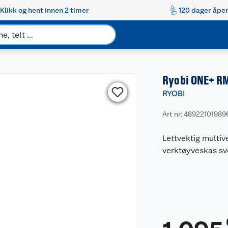
Klikk og hent innen 2 timer
120 dager åpen
Ryobi ONE+ RM
RYOBI
Art nr: 48922101989
Lettvektig multiv
verktøyveskas sve