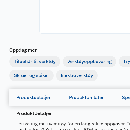
Oppdag mer
Tilbehør til verktøy
Verktøyoppbevaring
Tr
Skruer og spiker
Elektroverktøy
Produktdetaljer
Produktomtaler
Spe
Produktdetaljer
Lettvektig multiverktøy for en lang rekke oppgaver. 
sveitserkniv? Kutt, sag og slip! LED-lys lar deg også