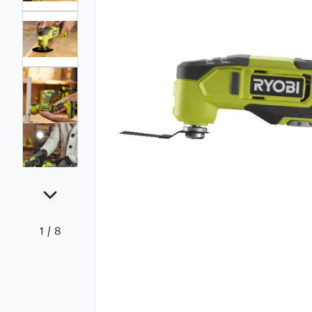
1
/
8