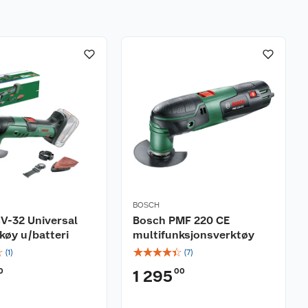
BOSCH
V-32 Universal
Bosch PMF 220 CE
køy u/batteri
multifunksjonsverktøy
☆
☆
☆
☆
☆
☆
(
1
)
(
7
)
0
00
1 295