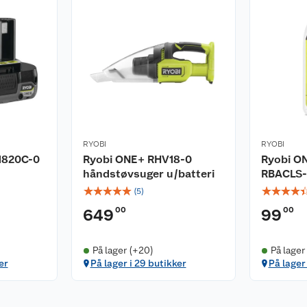
verktøy for hjem og
liCell™ teknologi for
slag og vibrasjoner.
kt over gjenværende
 separat.
RYOBI
RYOBI
1820C-0
Ryobi ONE+ RHV18-0
Ryobi ON
håndstøvsuger u/batteri
RBACLS-
☆
☆
☆
☆
☆
☆
☆
☆
☆
(
5
)
00
00
649
99
På lager (+20)
På lager
er
På lager i 29 butikker
På lager