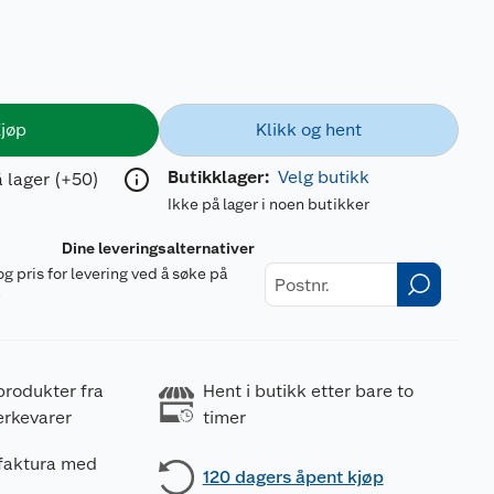
jøp
Klikk og hent
Butikklager:
Velg butikk
 lager (+50)
Ikke på lager i noen butikker
Dine leveringsalternativer
og pris for levering ved å søke på
r
produkter fra
Hent i butikk etter bare to
erkevarer
timer
 faktura med
120 dagers åpent kjøp