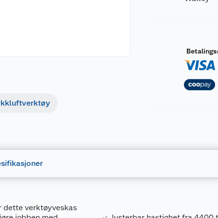
Betaling
ykkluftverktøy
sifikasjoner
Er dette verktøyveskas
 gjøre jobben med
Justerbar hastighet fra 4400 