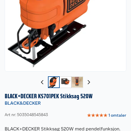
BLACK+DECKER KS701PEK Stikksag 520W
BLACK&DECKER
Art nr: 5035048545843
☆
☆
☆
☆
☆
1
omtaler
BLACK+DECKER Stikksag 520W med pendelfunksjon.