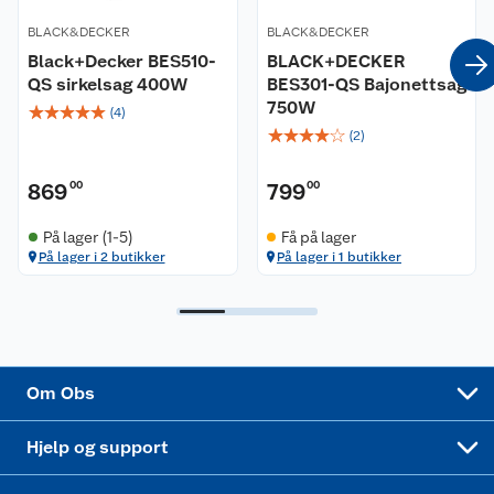
Våre merkevarer
Ofte stilte spørsmål
BLACK&DECKER
BLACK&DECKER
Coop kjeder
Black+Decker BES510-
Betalingsalternativer
BLACK+DECKER
QS sirkelsag 400W
BES301-QS Bajonettsag
750W
☆
☆
☆
☆
☆
Ledige stillinger
Leveringsalternativer
Åpent kjøp
(
4
)
☆
☆
☆
☆
☆
(
2
)
Bærekraft
Pakkesporing
Coop medlem
869
00
799
00
Sikkerhetsdatablad
Sikkerhetsdatablad
Retur av el-avfall
Trampoline
På lager (1-5)
Få på lager
På lager i 2 butikker
På lager i 1 butikker
Samvirkelag
Kjøpsvilkår
Klikk og hent
Festdrakter til hele familien
Hagemøbler og utemøbler
Virksomheten
Personvern
Matvaregaranti
Alt til grillsesongen
Sykler og sykkelutstyr
Sponsorvirksomhet
Cookies
Coop Mastercard
Velg riktig barnesykkel
LEGO
Om Obs
Leveringstid
Coop bedriftskort
Oppskrifter
Høytrykkspyler
Hjelp og support
Min kake
Ukas 4 middagstilbud
Klær