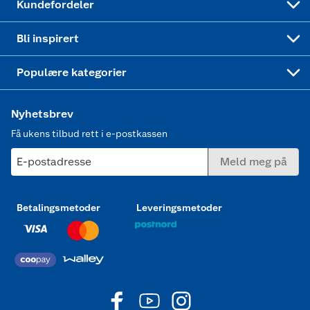
Kundefordeler
Mer inspirasjon
Symaskin
Bli inspirert
Joggesko dame
Populære kategorier
Nyhetsbrev
Få ukens tilbud rett i e-postkassen
E-postadresse
Meld meg på
Betalingsmetoder
Leveringsmetoder