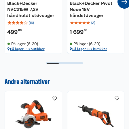
Black+Decker
Black+Decker Pivot
Slaglengde: 19 mm
NVC215W 7,2V
Nose 18V
Slag: 3000 o/min
håndholdt støvsuger
håndstøvsuger
Sagedybde tre: 70 mm
☆
☆
☆
☆
☆
☆
☆
☆
☆
☆
(
16
)
(
2
)
Sagedybde metall: 5 mm
499
00
1 699
00
Sagedybde i aluminium: 15 mm
Gjæringssaging: 0-45°
På lager (6-20)
På lager (6-20)
Vibrasjon: 12,5 m/s²
På lager i 18 butikker
På lager i 27 butikker
Lydeffekt: 100 dB(A)
Kundeservice
Andre alternativer
Om oss
Kontakt oss
Nyheter
Angre- og returrett
Våre butikker
Reklamasjon og garanti