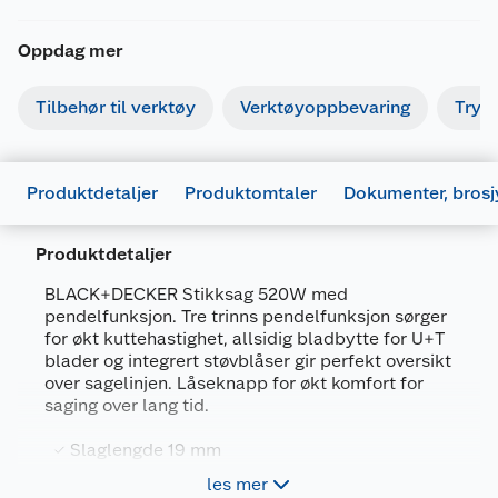
Oppdag mer
Tilbehør til verktøy
Verktøyoppbevaring
Tryk
Produktdetaljer
Produktomtaler
Dokumenter, brosj
Produktdetaljer
BLACK+DECKER Stikksag 520W med
pendelfunksjon. Tre trinns pendelfunksjon sørger
for økt kuttehastighet, allsidig bladbytte for U+T
blader og integrert støvblåser gir perfekt oversikt
over sagelinjen. Låseknapp for økt komfort for
saging over lang tid.
Generelt
Slaglengde 19 mm
Artikkelnummer
5035048545843
Slag 3000 o/min
les mer
Leverandørens artikkelnummer
KS701PEK-QS