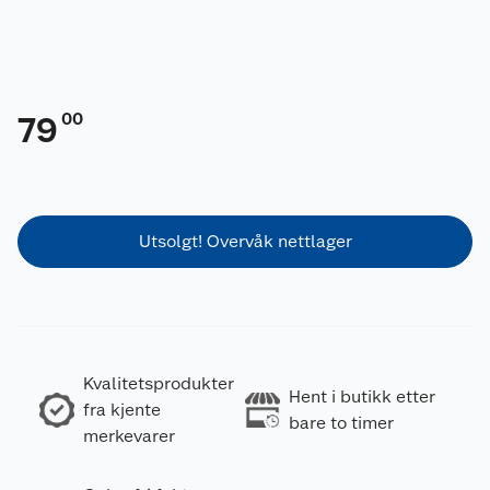
00
79
Utsolgt! Overvåk nettlager
Kvalitetsprodukter
Hent i butikk etter
fra kjente
bare to timer
merkevarer