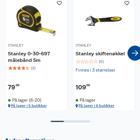
STANLEY
STANLEY
Stanley 0-30-697
Stanley skiftenøkkel
målebånd 5m
☆
☆
☆
☆
☆
(
0
)
☆
☆
☆
☆
☆
(
3
)
Finnes i 3 størrelser
79
00
109
00
På lager (6-20)
På lager
På lager i 5 butikker
På lager i 6 butikker
Kundeservice
Om oss
Kontakt oss