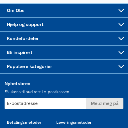
Sponsorvirksomhet
Cookies
Coop Mastercard
Velg riktig barnesykkel
LEGO
Om Obs
Leveringstid
Coop bedriftskort
Oppskrifter
Høytrykkspyler
Hjelp og support
Min kake
Ukas 4 middagstilbud
Klær
Kundefordeler
Mer inspirasjon
Symaskin
Bli inspirert
Joggesko dame
Populære kategorier
Nyhetsbrev
Få ukens tilbud rett i e-postkassen
E-postadresse
Meld meg på
Betalingsmetoder
Leveringsmetoder