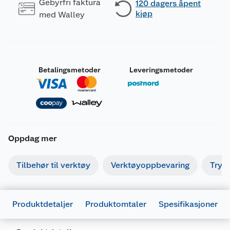
Gebyrfri faktura
120 dagers åpent
kjøp
med Walley
Betalingsmetoder
Leveringsmetoder
Oppdag mer
Tilbehør til verktøy
Verktøyoppbevaring
Tryk
Produktdetaljer
Produktomtaler
Spesifikasjoner