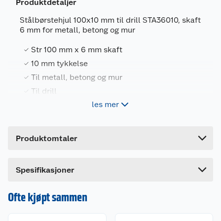
Produktdetaljer
Stålbørstehjul 100x10 mm til drill STA36010, skaft
6 mm for metall, betong og mur
Generelt
Str 100 mm x 6 mm skaft
Artikkelnummer
5035048375471
10 mm tykkelse
Til metall, betong og mur
Leverandørens artikkelnummer
STA36010-XJ
Til drill
Forpakningsmål
les mer
Bruttovekt
0.134 kg
Stanley stålbørstehjul for drill 100x10 mm fin.
Høyde
17 cm
Stålbørsten har en fin struktur. For metall , betong
Produktomtaler
og mur.
Lengde
12.2 cm
Bredde
4 cm
Dette produktet har ikke fått noen omtale ennå.
Spesifikasjoner
Hvis du kjøper produktet får du invitasjon til å gi
en omtale.
Ofte kjøpt sammen