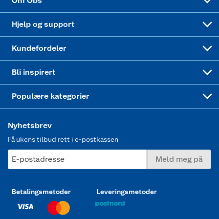
Om Obs
Leveringstid
Coop bedriftskort
Oppskrifter
Høytrykkspyler
Hjelp og support
Min kake
Ukas 4 middagstilbud
Klær
Kundefordeler
Mer inspirasjon
Symaskin
Bli inspirert
Joggesko dame
Populære kategorier
Nyhetsbrev
Få ukens tilbud rett i e-postkassen
E-postadresse
Meld meg på
Betalingsmetoder
Leveringsmetoder