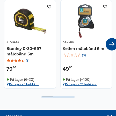
Nyheter
Angre- og returrett
Våre butikker
Reklamasjon og garanti
Våre merkevarer
Ofte stilte spørsmål
Coop kjeder
Betalingsalternativer
STANLEY
KELLEN
Stanley 0-30-697
Kellen målebånd 5 m
Ledige stillinger
Leveringsalternativer
Åpent kjøp
målebånd 5m
☆
☆
☆
☆
☆
(
0
)
☆
☆
☆
☆
☆
(
3
)
Bærekraft
Pakkesporing
Coop medlem
79
00
49
90
Sikkerhetsdatablad
Sikkerhetsdatablad
Retur av el-avfall
Trampoline
På lager (6-20)
På lager (+100)
På lager i 5 butikker
På lager i 32 butikker
Samvirkelag
Kjøpsvilkår
Klikk og hent
Festdrakter til hele familien
Hagemøbler og utemøbler
Virksomheten
Personvern
Matvaregaranti
Alt til grillsesongen
Sykler og sykkelutstyr
Sponsorvirksomhet
Cookies
Coop Mastercard
Velg riktig barnesykkel
LEGO