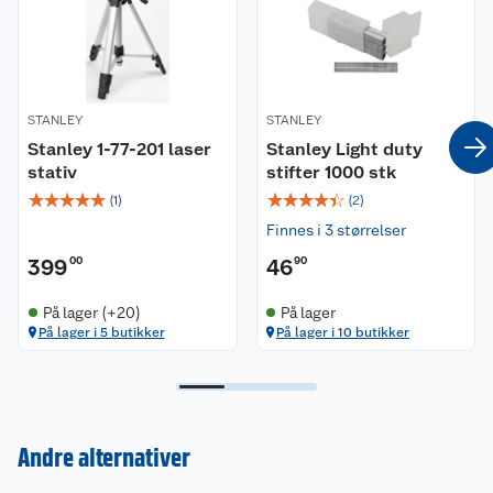
STANLEY
STANLEY
Stanley 1-77-201 laser
Stanley Light duty
stativ
stifter 1000 stk
☆
☆
☆
☆
☆
☆
☆
☆
☆
☆
(
1
)
(
2
)
Finnes i 3 størrelser
399
00
46
90
På lager (+20)
På lager
På lager i 5 butikker
På lager i 10 butikker
Kundeservice
Om oss
Kontakt oss
Andre alternativer