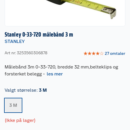
Stanley 0-33-720 målebånd 3 m
STANLEY
Art nr: 3253560306878
☆
☆
☆
☆
☆
27
omtaler
Målebånd 3m 0-33-720, bredde 32 mm,belteklips og
forsterket belegg
-
les mer
Valgt størrelse
:
3 M
3 M
(Ikke på lager)