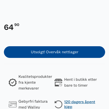
90
64
Utsolgt! Overvåk nettlager
Kvalitetsprodukter
Hent i butikk etter
fra kjente
bare to timer
merkevarer
Gebyrfri faktura
120 dagers åpent
kjøp
med Walley