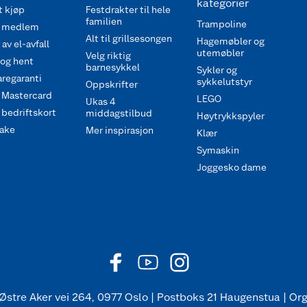
kategorier
 kjøp
Festdrakter til hele
familien
Trampoline
 medlem
Alt til grillsesongen
Hagemøbler og
av el-avfall
utemøbler
Velg riktig
 og hent
barnesykkel
Sykler og
regaranti
sykkelutstyr
Oppskrifter
 Mastercard
LEGO
Ukas 4
bedriftskort
middagstilbud
Høytrykkspyler
ake
Mer inspirasjon
Klær
Symaskin
Joggesko dame
Østre Aker vei 264, 0977 Oslo | Postboks 21 Haugenstua | Org