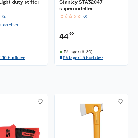
Light duty stifter
Stanley STA32047
sliperondeller
☆
☆
☆
☆
☆
☆
(
2
)
(
0
)
størrelser
90
44
På lager (6-20)
i 10 butikker
På lager i 5 butikker