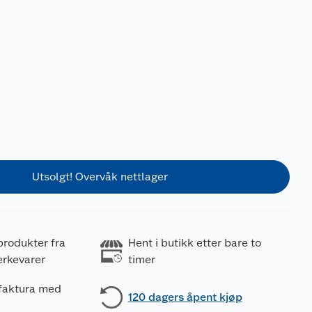
Utsolgt! Overvåk nettlager
produkter fra
Hent i butikk etter bare to
erkevarer
timer
 faktura med
120 dagers åpent kjøp