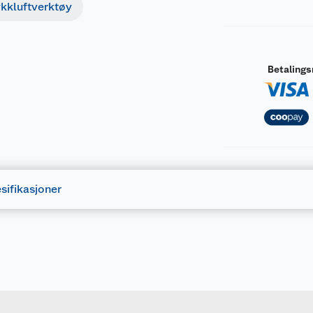
ykkluftverktøy
Betaling
sifikasjoner
Forpakningsmål
3253564182881
Bruttovekt
4-18-288
Høyde