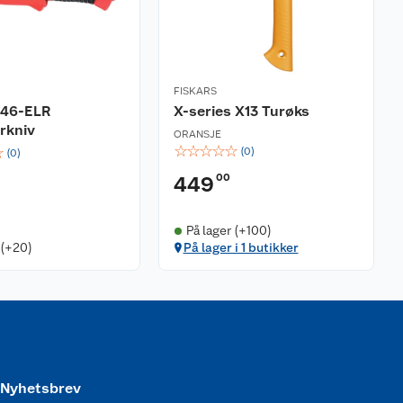
FISKARS
46-ELR
X-series X13 Turøks
erkniv
ORANSJE
☆
☆
☆
☆
☆
☆
(
0
)
(
0
)
00
449
På lager (+100)
 (+20)
På lager i 1 butikker
Nyhetsbrev