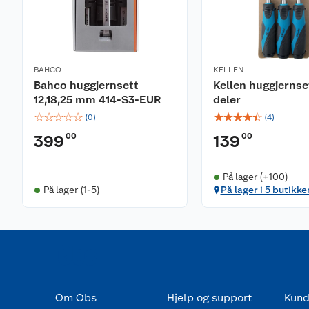
BAHCO
KELLEN
Bahco huggjernsett
Kellen huggjernse
12,18,25 mm 414-S3-EUR
deler
☆
☆
☆
☆
☆
☆
☆
☆
☆
☆
(
0
)
(
4
)
00
00
399
139
På lager (+100)
På lager (1-5)
På lager i 5 butikke
Om Obs
Hjelp og support
Kund