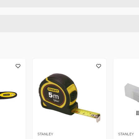
16 X 170 MM
Lengde
Bredde
STANLEY
STANLEY