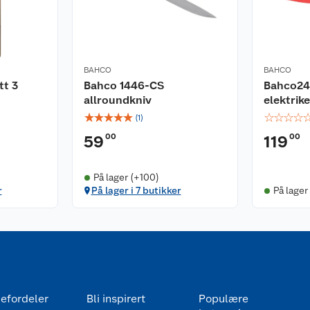
BAHCO
BAHCO
tt 3
Bahco 1446-CS
Bahco24
allroundkniv
elektrik
☆
☆
☆
☆
☆
☆
☆
☆
☆
(
1
)
00
00
59
119
På lager (+100)
r
På lager i 7 butikker
På lager
efordeler
Bli inspirert
Populære