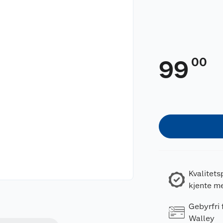
00
99
Kvalitets
kjente m
Gebyrfri
Walley