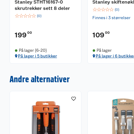
Stanley STHT16167-0
Stanley skiftenøk
skrutrekker sett 8 deler
☆
☆
☆
☆
☆
(
0
)
☆
☆
☆
☆
☆
(
0
)
Finnes i 3 størrelser
00
00
199
109
På lager (6-20)
På lager
På lager i 5 butikker
På lager i 6 butikke
Andre alternativer