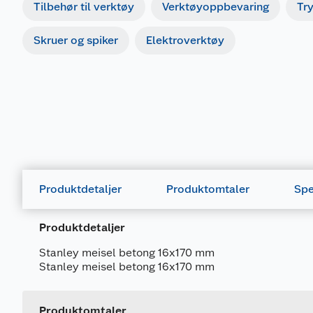
Tilbehør til verktøy
Verktøyoppbevaring
Tr
Skruer og spiker
Elektroverktøy
Produktdetaljer
Produktomtaler
Spe
Produktdetaljer
Stanley meisel betong 16x170 mm
Generelt
Stanley meisel betong 16x170 mm
Artikkelnummer
Leverandørens artikkelnummer
Produktomtaler