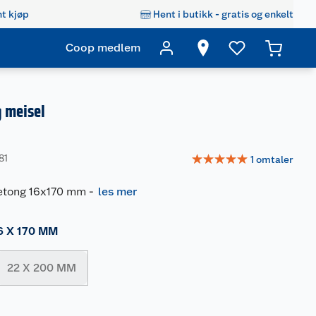
t kjøp
Hent i butikk - gratis og enkelt
Coop medlem
g meisel
☆
☆
☆
☆
☆
81
1
omtaler
betong 16x170 mm
-
les mer
6 X 170 MM
22 X 200 MM