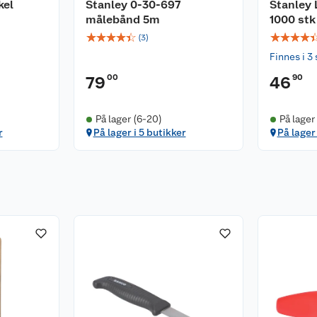
kel
Stanley 0-30-697
Stanley 
målebånd 5m
1000 stk
☆
☆
☆
☆
☆
☆
☆
☆
☆
(
3
)
Finnes i 3 
00
90
79
46
På lager (6-20)
På lager
r
På lager i 5 butikker
På lager 