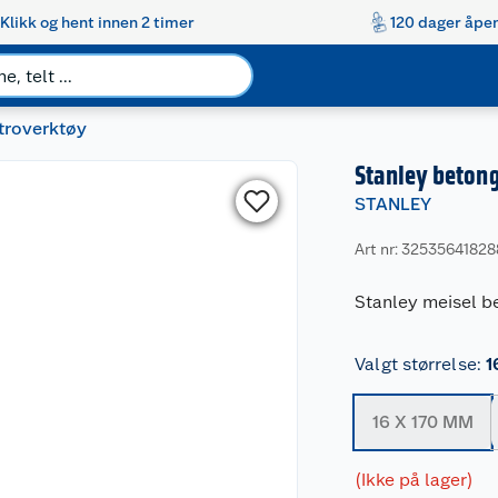
Klikk og hent innen 2 timer
120 dager åpen
ktroverktøy
Stanley beton
STANLEY
Art nr: 32535641828
Stanley meisel 
Valgt størrelse
:
1
16 X 170 MM
(Ikke på lager)