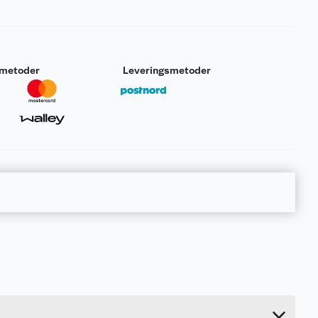
smetoder
Leveringsmetoder
0.33 kg
2.5 cm