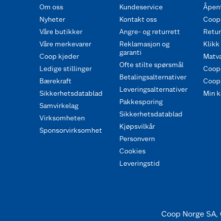
Om oss
Kundeservice
Åpent
Nyheter
Kontakt oss
Coop
Våre butikker
Angre- og returrett
Retur 
Våre merkevarer
Reklamasjon og
Klikk
garanti
Coop kjeder
Matva
Ofte stilte spørsmål
Ledige stillinger
Coop
Betalingsalternativer
Bærekraft
Coop 
Leveringsalternativer
Sikkerhetsdatablad
Min k
Pakkesporing
Samvirkelag
Sikkerhetsdatablad
Virksomheten
Kjøpsvilkår
Sponsorvirksomhet
Personvern
Cookies
Leveringstid
Coop Norge SA, 