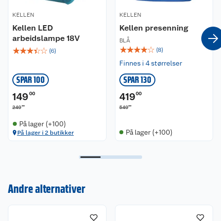
KELLEN
KELLEN
Kellen LED
Kellen presenning
arbeidslampe 18V
BLÅ
☆
☆
☆
☆
☆
☆
☆
☆
☆
☆
(
8
)
(
6
)
Finnes i 4 størrelser
SPAR 100
SPAR 130
149
00
419
00
00
00
249
549
På lager (+100)
På lager (+100)
På lager i 2 butikker
Kundeservice
Om oss
Kontakt oss
Andre alternativer
Nyheter
Angre- og returrett