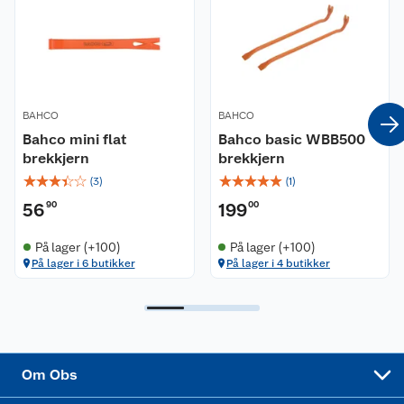
Våre butikker
Reklamasjon og garanti
Våre merkevarer
Ofte stilte spørsmål
Coop kjeder
Betalingsalternativer
BAHCO
BAHCO
Bahco mini flat
Bahco basic WBB500
Ledige stillinger
Leveringsalternativer
Åpent kjøp
brekkjern
brekkjern
☆
☆
☆
☆
☆
☆
☆
☆
☆
☆
(
3
)
(
1
)
Bærekraft
Pakkesporing
Coop medlem
56
90
199
00
Sikkerhetsdatablad
Sikkerhetsdatablad
Retur av el-avfall
Trampoline
På lager (+100)
På lager (+100)
På lager i 6 butikker
På lager i 4 butikker
Samvirkelag
Kjøpsvilkår
Klikk og hent
Festdrakter til hele familien
Hagemøbler og utemøbler
Virksomheten
Personvern
Matvaregaranti
Alt til grillsesongen
Sykler og sykkelutstyr
Sponsorvirksomhet
Cookies
Coop Mastercard
Velg riktig barnesykkel
LEGO
Om Obs