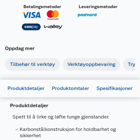
Betalingsmetoder
Leveringsmetoder
Oppdag mer
Tilbehør til verktøy
Verktøyoppbevaring
Tryk
Produktdetaljer
Produktomtaler
Spesifikasjoner
Produktdetaljer
Spett til å lirke og løfte tunge gjenstander.
Generelt
Karbonstålkonstruksjon for holdbarhet og
Artikkelnummer
7025180718128
sikkerhet