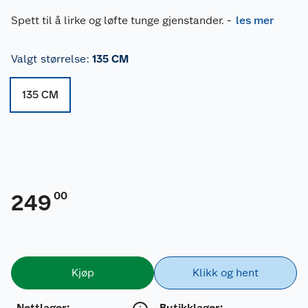
Spett til å lirke og løfte tunge gjenstander.
-
les mer
Valgt størrelse
:
135 CM
135 CM
00
249
Kjøp
Klikk og hent
Nettlager
:
Butikklager: