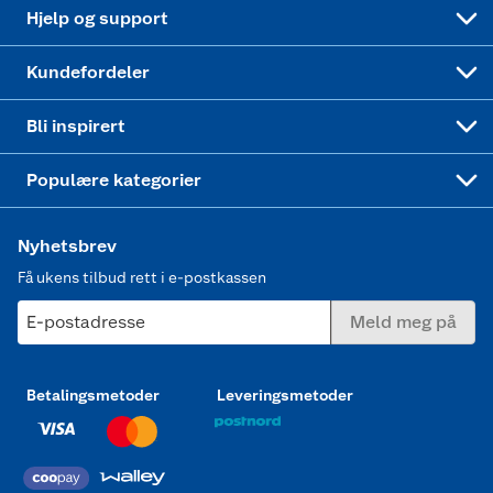
Leveringstid
Coop bedriftskort
Oppskrifter
Høytrykkspyler
Hjelp og support
Min kake
Ukas 4 middagstilbud
Klær
Kundefordeler
Mer inspirasjon
Symaskin
Bli inspirert
Joggesko dame
Populære kategorier
Nyhetsbrev
Få ukens tilbud rett i e-postkassen
E-postadresse
Meld meg på
Betalingsmetoder
Leveringsmetoder