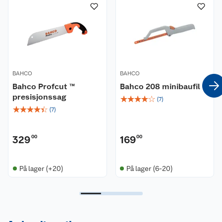
BAHCO
BAHCO
Bahco Profcut ™
Bahco 208 minibaufil
presisjonssag
☆
☆
☆
☆
☆
(
7
)
☆
☆
☆
☆
☆
(
7
)
329
00
169
00
På lager (+20)
På lager (6-20)
Kundeservice