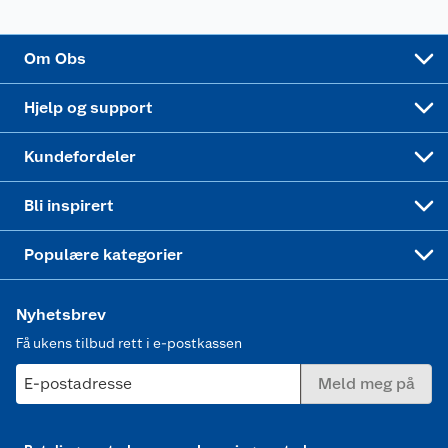
Sponsorvirksomhet
Cookies
Coop Mastercard
Velg riktig barnesykkel
LEGO
Om Obs
Leveringstid
Coop bedriftskort
Oppskrifter
Høytrykkspyler
Hjelp og support
Min kake
Ukas 4 middagstilbud
Klær
Kundefordeler
Mer inspirasjon
Symaskin
Bli inspirert
Joggesko dame
Populære kategorier
Nyhetsbrev
Få ukens tilbud rett i e-postkassen
E-postadresse
Meld meg på