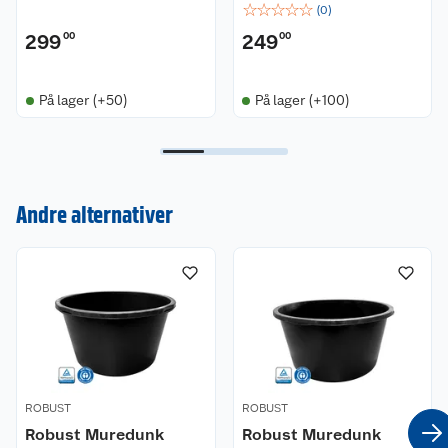
☆
☆
☆
☆
☆
(
0
)
299
00
249
00
På lager (+50)
På lager (+100)
Kundeservice
Andre alternativer
Om oss
Kontakt oss
Nyheter
Angre- og returrett
Våre butikker
Reklamasjon og garanti
Våre merkevarer
Ofte stilte spørsmål
ROBUST
ROBUST
Coop kjeder
Betalingsalternativer
Robust Muredunk
Robust Muredunk