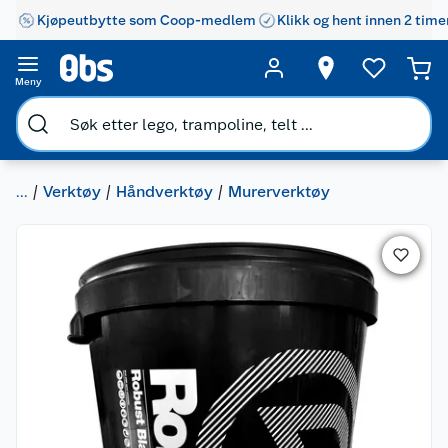
Kjøpeutbytte som Coop-medlem
Klikk og hent innen 2 time
Meny
...
Verktøy
Håndverktøy
Murerverktøy