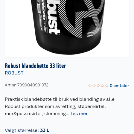
Robust blandebøtte 33 liter
ROBUST
Art nr: 7090040901972
☆
☆
☆
☆
☆
0
omtaler
Praktisk blandebøtte til bruk ved blanding av alle
Robust produkter som avretting, støpemørtel,
mur&pussmørtel, slemming
...
les mer
Valgt størrelse
:
33 L