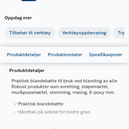
Oppdag mer
Tilbehør til verktøy
Verktøyoppbevaring
Tryk
Produktdetaljer
Produktomtaler
Spesifikasjoner
Produktdetaljer
Praktisk blandebøtte til bruk ved blanding av alle
Robust produkter som avretting, støpemørtel,
Generelt
mur&pussmørtel, slemming, maling, E-poxy mm.
Artikkelnummer
7090040901972
Praktisk blandebøtte
Leverandørens artikkelnummer
197
Håndtak på sidene for bedre grep
Størrelse
33 L
Forpakningsmål
Håndtak på sidene for bedre grep.