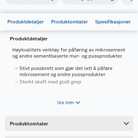
Produktdetaljer
Produktomtaler
Spesifikasjoner
Produktdetaljer
Høykvalitets verktøy for påføring av mikrosement
og andre sementbaserte mur- og pussprodukter.
Generelt
Artikkelnummer
7090040903204
Stivt pussbrett som gjør det lett å påføre
mikrosement og andre pussprodukter
Leverandørens artikkelnummer
320
Sterkt skaft med godt grep
Størrelse
240 X 100 X 0.6 MM
Forpakningsmål
Robust Pussbrett er laget av høypolert rustfritt
les mer
stål i stive og fleksibel versjoner som benyttes til
Bruttovekt
0.25 kg
pussing og påføring av mikrosement og andre
Høyde
8 cm
typer pussprodukter. Velegnet til påføring på
Produktomtaler
både gulv og vegg. De trapes formede brettene er
Lengde
24 cm
spesielt godt egnet for å komme til å pusse bla.
innvendige hjørner. Robust Pussbrett har
Bredde
10 cm