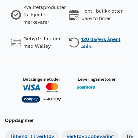
Kvalitetsprodukter
Hent i butikk etter
fra kjente
bare to timer
merkevarer
Gebyrfri faktura
120 dagers åpent
kjøp
med Walley
Betalingsmetoder
Leveringsmetoder
Oppdag mer
Tilbehør til verktøy
Verktøyoppbevaring
Tryk