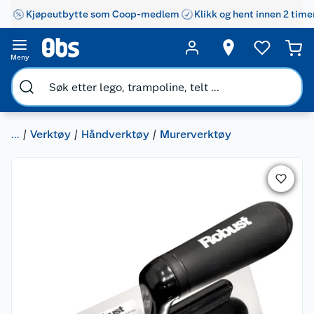
Kjøpeutbytte som Coop-medlem
Klikk og hent innen 2 time
Meny
...
Verktøy
Håndverktøy
Murerverktøy