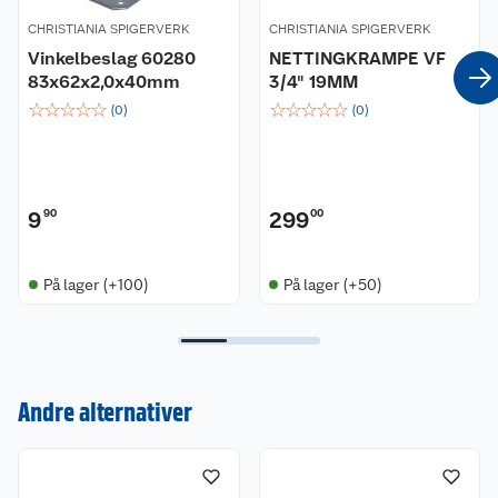
CHRISTIANIA SPIGERVERK
CHRISTIANIA SPIGERVERK
Vinkelbeslag 60280
NETTINGKRAMPE VF
83x62x2,0x40mm
3/4" 19MM
☆
☆
☆
☆
☆
☆
☆
☆
☆
☆
(
0
)
(
0
)
9
90
299
00
På lager (+100)
På lager (+50)
Kundeservice
Andre alternativer
Om oss
Kontakt oss
Nyheter
Angre- og returrett