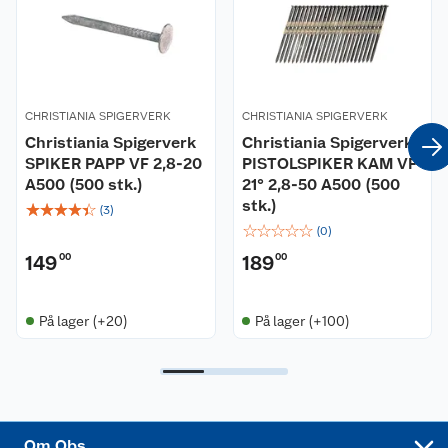
Våre butikker
Reklamasjon og garanti
Våre merkevarer
Ofte stilte spørsmål
CHRISTIANIA SPIGERVERK
CHRISTIANIA SPIGERVERK
Christiania Spigerverk
Christiania Spigerverk
Coop kjeder
Betalingsalternativer
SPIKER PAPP VF 2,8-20
PISTOLSPIKER KAM VF
A500 (500 stk.)
21° 2,8-50 A500 (500
Ledige stillinger
Leveringsalternativer
Åpent kjøp
stk.)
☆
☆
☆
☆
☆
(
3
)
☆
☆
☆
☆
☆
(
0
)
Bærekraft
Pakkesporing
Coop medlem
149
00
189
00
Sikkerhetsdatablad
Sikkerhetsdatablad
Retur av el-avfall
Trampoline
På lager (+20)
På lager (+100)
Samvirkelag
Kjøpsvilkår
Klikk og hent
Festdrakter til hele familien
Hagemøbler og utemøbler
Virksomheten
Personvern
Matvaregaranti
Alt til grillsesongen
Sykler og sykkelutstyr
Sponsorvirksomhet
Cookies
Coop Mastercard
Velg riktig barnesykkel
LEGO
Om Obs