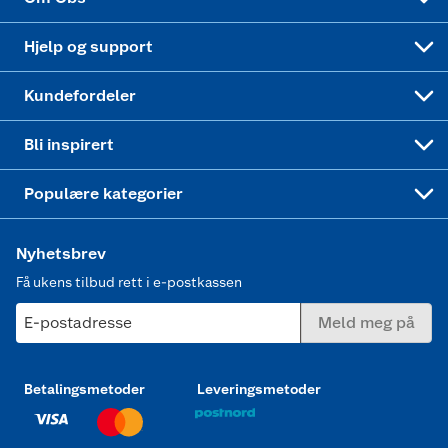
Leveringstid
Coop bedriftskort
Oppskrifter
Høytrykkspyler
Hjelp og support
Min kake
Ukas 4 middagstilbud
Klær
Kundefordeler
Mer inspirasjon
Symaskin
Bli inspirert
Joggesko dame
Populære kategorier
Nyhetsbrev
Få ukens tilbud rett i e-postkassen
E-postadresse
Meld meg på
Betalingsmetoder
Leveringsmetoder