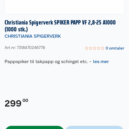
Christiania Spigerverk SPIKER PAPP VF 2,8-25 A1000
(1000 stk.)
CHRISTIANIA SPIGERVERK
Art nr: 7318470246778
☆
☆
☆
☆
☆
0
omtaler
Pappspiker til takpapp og schingel etc.
-
les mer
00
299