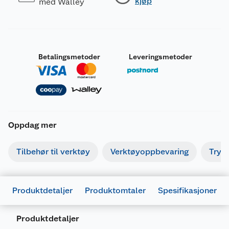
kjøp
med Walley
Betalingsmetoder
Leveringsmetoder
Oppdag mer
Tilbehør til verktøy
Verktøyoppbevaring
Tryk
Produktdetaljer
Produktomtaler
Spesifikasjoner
Produktdetaljer
Generelt