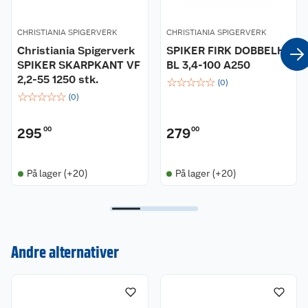
CHRISTIANIA SPIGERVERK
CHRISTIANIA SPIGERVERK
Christiania Spigerverk
SPIKER FIRK DOBBELH
SPIKER SKARPKANT VF
BL 3,4-100 A250
2,2-55 1250 stk.
☆
☆
☆
☆
☆
(
0
)
☆
☆
☆
☆
☆
(
0
)
295
00
279
00
På lager (+20)
På lager (+20)
Andre alternativer
Kundeservice
Om oss
Kontakt oss