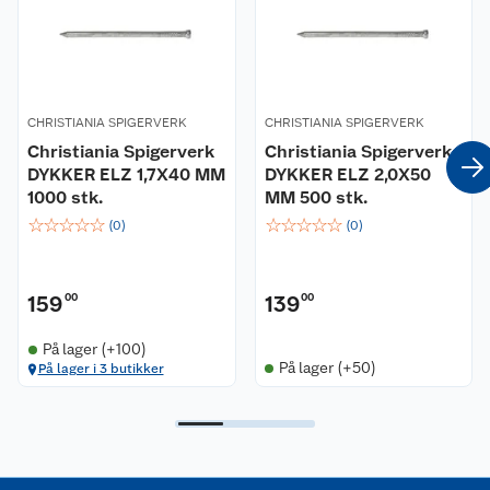
Nyheter
Angre- og returrett
Våre butikker
Reklamasjon og garanti
Våre merkevarer
Ofte stilte spørsmål
CHRISTIANIA SPIGERVERK
CHRISTIANIA SPIGERVERK
Christiania Spigerverk
Christiania Spigerverk
Coop kjeder
DYKKER ELZ 1,7X40 MM
Betalingsalternativer
DYKKER ELZ 2,0X50
1000 stk.
MM 500 stk.
☆
☆
☆
☆
☆
☆
☆
☆
☆
☆
Ledige stillinger
Leveringsalternativer
Åpent kjøp
(
0
)
(
0
)
Bærekraft
Pakkesporing
Coop medlem
159
00
139
00
Sikkerhetsdatablad
Sikkerhetsdatablad
Retur av el-avfall
Trampoline
På lager (+100)
På lager (+50)
På lager i 3 butikker
Samvirkelag
Kjøpsvilkår
Klikk og hent
Festdrakter til hele familien
Hagemøbler og utemøbler
Virksomheten
Personvern
Matvaregaranti
Alt til grillsesongen
Sykler og sykkelutstyr
Sponsorvirksomhet
Cookies
Coop Mastercard