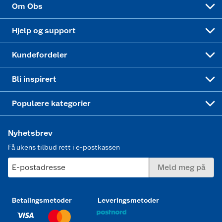
Velg riktig barnesykkel
LEGO
Om Obs
Leveringstid
Coop bedriftskort
Oppskrifter
Høytrykkspyler
Hjelp og support
Min kake
Ukas 4 middagstilbud
Klær
Kundefordeler
Mer inspirasjon
Symaskin
Bli inspirert
Joggesko dame
Populære kategorier
Nyhetsbrev
Få ukens tilbud rett i e-postkassen
E-postadresse
Meld meg på
Betalingsmetoder
Leveringsmetoder