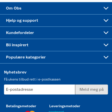
Sponsorvirksomhet
Cookies
Coop Mastercard
Velg riktig barnesykkel
LEGO
Om Obs
Leveringstid
Coop bedriftskort
Oppskrifter
Høytrykkspyler
Hjelp og support
Min kake
Ukas 4 middagstilbud
Klær
Kundefordeler
Mer inspirasjon
Symaskin
Bli inspirert
Joggesko dame
Populære kategorier
Nyhetsbrev
Få ukens tilbud rett i e-postkassen
E-postadresse
Meld meg på
Betalingsmetoder
Leveringsmetoder