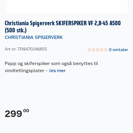
Christiania Spigerverk SKIFERSPIKER VF 2,8-45 A500
(500 stk.)
CHRISTIANIA SPIGERVERK
Art nr: 7318470246853
☆
☆
☆
☆
☆
0
omtaler
Papp og skiferspiker som også benyttes til
vindtettingsplater
-
les mer
00
299