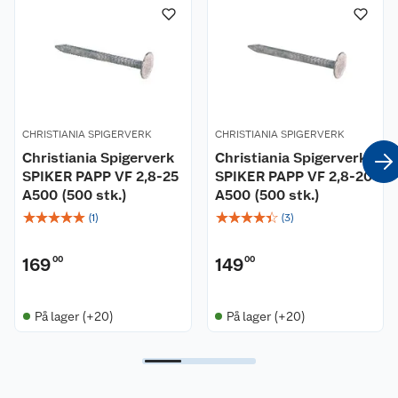
Nyheter
Angre- og returrett
Våre butikker
Reklamasjon og garanti
Våre merkevarer
Ofte stilte spørsmål
CHRISTIANIA SPIGERVERK
CHRISTIANIA SPIGERVERK
Christiania Spigerverk
Christiania Spigerverk
Coop kjeder
Betalingsalternativer
SPIKER PAPP VF 2,8-25
SPIKER PAPP VF 2,8-20
A500 (500 stk.)
A500 (500 stk.)
Ledige stillinger
Leveringsalternativer
Åpent kjøp
☆
☆
☆
☆
☆
☆
☆
☆
☆
☆
(
1
)
(
3
)
Bærekraft
Pakkesporing
Coop medlem
169
00
149
00
Sikkerhetsdatablad
Sikkerhetsdatablad
Retur av el-avfall
Trampoline
På lager (+20)
På lager (+20)
Samvirkelag
Kjøpsvilkår
Klikk og hent
Festdrakter til hele familien
Hagemøbler og utemøbler
Virksomheten
Personvern
Matvaregaranti
Alt til grillsesongen
Sykler og sykkelutstyr