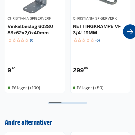
CHRISTIANIA SPIGERVERK
CHRISTIANIA SPIGERVERK
Vinkelbeslag 60280
NETTINGKRAMPE VF
83x62x2,0x40mm
3/4" 19MM
☆
☆
☆
☆
☆
☆
☆
☆
☆
☆
(
0
)
(
0
)
9
90
299
00
På lager (+100)
På lager (+50)
Kundeservice
Andre alternativer
Om oss
Kontakt oss