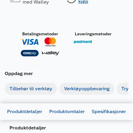
kjøp
med Walley
Betalingsmetoder
Leveringsmetoder
Oppdag mer
Tilbehør til verktøy
Verktøyoppbevaring
Tryk
Produktdetaljer
Produktomtaler
Spesifikasjoner
Produktdetaljer