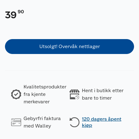
90
39
Utsolgt! Overvåk nettlager
Kvalitetsprodukter
Hent i butikk etter
fra kjente
bare to timer
merkevarer
Gebyrfri faktura
120 dagers åpent
kjøp
med Walley