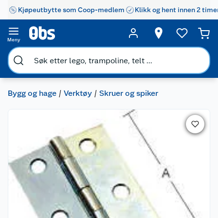
Kjøpeutbytte som Coop-medlem
Klikk og hent innen 2 time
Meny
Bygg og hage
Verktøy
Skruer og spiker