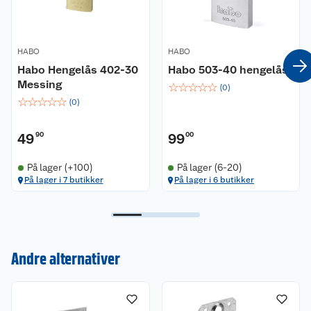
HABO
HABO
Habo Hengelås 402-30
Habo 503-40 hengelås
Messing
☆
☆
☆
☆
☆
(
0
)
☆
☆
☆
☆
☆
(
0
)
49
90
99
00
På lager (+100)
På lager (6-20)
På lager i 7 butikker
På lager i 6 butikker
Kundeservice
Andre alternativer
Om oss
Kontakt oss
Nyheter
Angre- og returrett