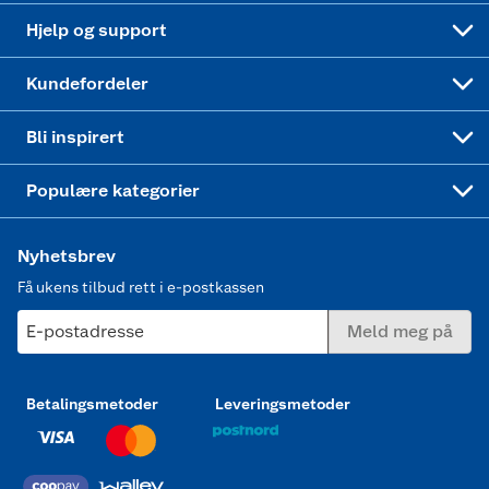
Leveringstid
Coop bedriftskort
Oppskrifter
Høytrykkspyler
Hjelp og support
Min kake
Ukas 4 middagstilbud
Klær
Kundefordeler
Mer inspirasjon
Symaskin
Bli inspirert
Joggesko dame
Populære kategorier
Nyhetsbrev
Få ukens tilbud rett i e-postkassen
E-postadresse
Meld meg på
Betalingsmetoder
Leveringsmetoder