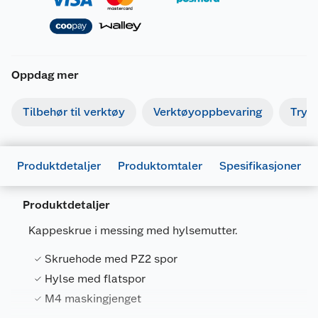
Oppdag mer
Tilbehør til verktøy
Verktøyoppbevaring
Tryk
Produktdetaljer
Produktomtaler
Spesifikasjoner
Produktdetaljer
Generelt
Kappeskrue i messing med hylsemutter.
Artikkelnummer
7317900039393
Skruehode med PZ2 spor
Leverandørens artikkelnummer
39396
Hylse med flatspor
Størrelse
65 MM
M4 maskingjenget
Farge
POLERT MESSING