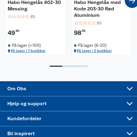
Habo Hengelås 402-30
Habo Hengelås med
Messing
Kode 203-30 Rød
Ledige stillinger
Leveringsalternativer
Åpent kjøp
Aluminium
☆
☆
☆
☆
☆
(
0
)
☆
☆
☆
☆
☆
(
0
)
Bærekraft
Pakkesporing
Coop medlem
49
90
98
00
Sikkerhetsdatablad
Sikkerhetsdatablad
Retur av el-avfall
Trampoline
På lager (+100)
På lager (6-20)
På lager i 7 butikker
På lager i 3 butikker
Samvirkelag
Kjøpsvilkår
Klikk og hent
Festdrakter til hele familien
Hagemøbler og utemøbler
Virksomheten
Personvern
Matvaregaranti
Alt til grillsesongen
Sykler og sykkelutstyr
Sponsorvirksomhet
Cookies
Coop Mastercard
Velg riktig barnesykkel
LEGO
Om Obs
Leveringstid
Coop bedriftskort
Oppskrifter
Høytrykkspyler
Hjelp og support
Min kake
Ukas 4 middagstilbud
Klær
Kundefordeler
Mer inspirasjon
Symaskin
Bli inspirert