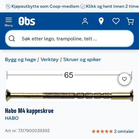
Kjøpeutbytte som Coop-medlem
Klikk og hent innen 2 time
Meny
Bygg og hage
Verktøy
Skruer og spiker
Habo M4 kappeskrue
HABO
Art nr: 7317900039393
☆
☆
☆
☆
☆
2
omtaler