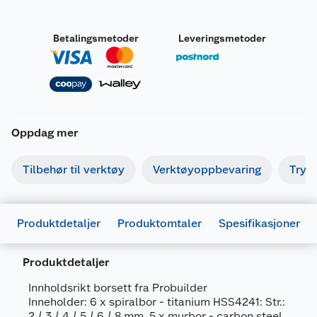
Betalingsmetoder
Leveringsmetoder
Oppdag mer
Tilbehør til verktøy
Verktøyoppbevaring
Tryk
Produktdetaljer
Produktomtaler
Spesifikasjoner
Produktdetaljer
Innholdsrikt borsett fra Probuilder
Inneholder: 6 x spiralbor - titanium HSS4241: Str.:
2 / 3 / 4 / 5 / 6 / 8 mm. 5 x murbor - carbon steel