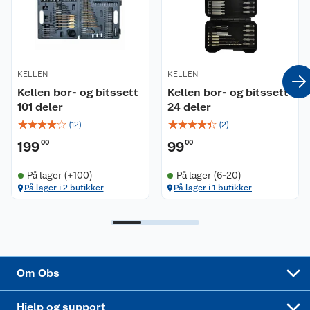
Våre merkevarer
Ofte stilte spørsmål
Coop kjeder
Betalingsalternativer
KELLEN
KELLEN
Kellen bor- og bitssett
Kellen bor- og bitssett
Ledige stillinger
Leveringsalternativer
Åpent kjøp
101 deler
24 deler
☆
☆
☆
☆
☆
☆
☆
☆
☆
☆
(
12
)
(
2
)
Bærekraft
Pakkesporing
Coop medlem
199
00
99
00
Sikkerhetsdatablad
Sikkerhetsdatablad
Retur av el-avfall
Trampoline
På lager (+100)
På lager (6-20)
På lager i 2 butikker
På lager i 1 butikker
Samvirkelag
Kjøpsvilkår
Klikk og hent
Festdrakter til hele familien
Hagemøbler og utemøbler
Virksomheten
Personvern
Matvaregaranti
Alt til grillsesongen
Sykler og sykkelutstyr
Sponsorvirksomhet
Cookies
Coop Mastercard
Velg riktig barnesykkel
LEGO
Om Obs
Leveringstid
Coop bedriftskort
Oppskrifter
Høytrykkspyler
Hjelp og support