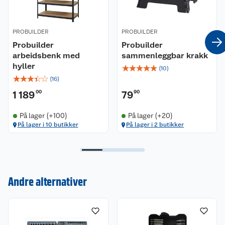
PROBUILDER
PROBUILDER
Probuilder
Probuilder
arbeidsbenk med
sammenleggbar krakk
hyller
☆
☆
☆
☆
☆
(
10
)
☆
☆
☆
☆
☆
(
16
)
1 189
00
79
90
På lager (+100)
På lager (+20)
På lager i 10 butikker
På lager i 2 butikker
Kundeservice
Om oss
Kontakt oss
Andre alternativer
Nyheter
Angre- og returrett
Våre butikker
Reklamasjon og garanti