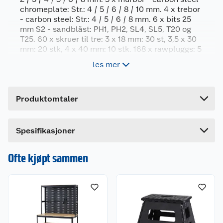
Generelt
chromeplate: Str.: 4 / 5 / 6 / 8 / 10 mm. 4 x trebor
- carbon steel: Str.: 4 / 5 / 6 / 8 mm. 6 x bits 25
Artikkelnummer
5709386528232
mm S2 - sandblåst: PH1, PH2, SL4, SL5, T20 og
Leverandørens artikkelnummer
52823
T25. 60 x skruer til tre: 3 x 18 mm: 30 st, 3,5 x 30
mm: 20 stk, 4 x 40 mm: 10 stk. 168 x rawpluggs: 5
Forpakningsmål
mm: 80 stk, 6 mm: 60 stk, 8 mm: 20 stk, 10 mm: 8
les mer
stk
Bruttovekt
0.675 kg
Høyde
21.7 cm
Produktomtaler
Lengde
5.5 cm
Bredde
13.5 cm
Spesifikasjoner
Ofte kjøpt sammen