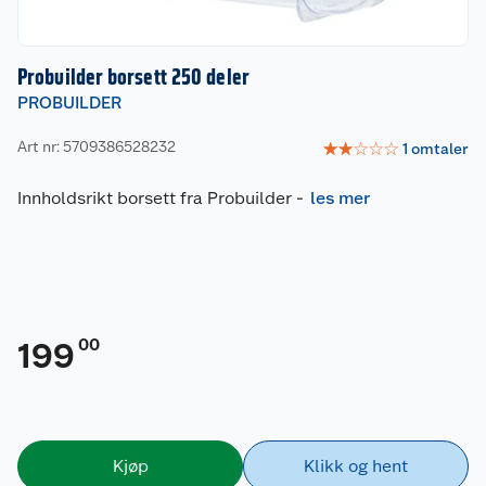
Probuilder borsett 250 deler
PROBUILDER
Art nr: 5709386528232
☆
☆
☆
☆
☆
1
omtaler
Innholdsrikt borsett fra Probuilder
-
les mer
00
199
Kjøp
Klikk og hent