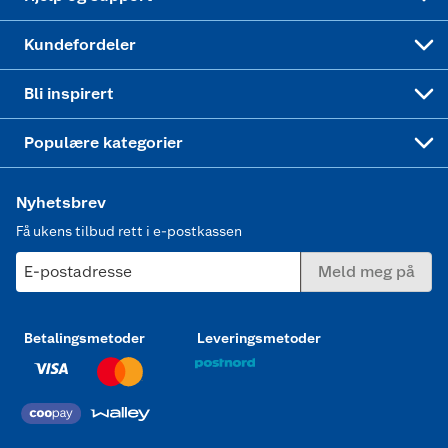
Min kake
Ukas 4 middagstilbud
Klær
Kundefordeler
Mer inspirasjon
Symaskin
Bli inspirert
Joggesko dame
Populære kategorier
Nyhetsbrev
Få ukens tilbud rett i e-postkassen
E-postadresse
Meld meg på
Betalingsmetoder
Leveringsmetoder