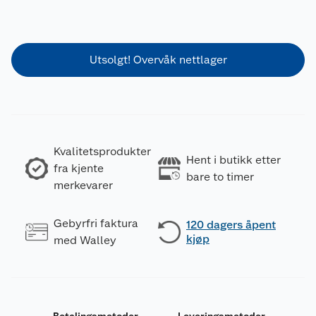
Utsolgt! Overvåk nettlager
Kvalitetsprodukter
Hent i butikk etter
fra kjente
bare to timer
merkevarer
Gebyrfri faktura
120 dagers åpent
kjøp
med Walley
Betalingsmetoder
Leveringsmetoder