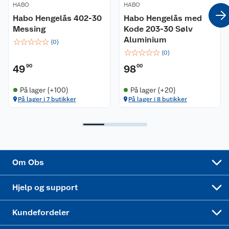
HABO
HABO
Coop kjeder
Betalingsalternativer
Habo Hengelås 402-30
Habo Hengelås med
Messing
Kode 203-30 Sølv
Ledige stillinger
Leveringsalternativer
Åpent kjøp
Aluminium
☆
☆
☆
☆
☆
(
0
)
☆
☆
☆
☆
☆
(
0
)
Bærekraft
Pakkesporing
Coop medlem
49
90
98
00
Sikkerhetsdatablad
Sikkerhetsdatablad
Retur av el-avfall
Trampoline
På lager (+100)
På lager (+20)
På lager i 7 butikker
På lager i 8 butikker
Samvirkelag
Kjøpsvilkår
Klikk og hent
Festdrakter til hele familien
Hagemøbler og utemøbler
Virksomheten
Personvern
Matvaregaranti
Alt til grillsesongen
Sykler og sykkelutstyr
Sponsorvirksomhet
Cookies
Coop Mastercard
Velg riktig barnesykkel
LEGO
Om Obs
Leveringstid
Coop bedriftskort
Oppskrifter
Høytrykkspyler
Hjelp og support
Min kake
Ukas 4 middagstilbud
Klær
Kundefordeler