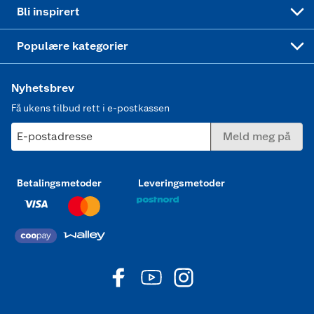
Mer inspirasjon
Symaskin
Bli inspirert
Joggesko dame
Populære kategorier
Nyhetsbrev
Få ukens tilbud rett i e-postkassen
E-postadresse
Meld meg på
Betalingsmetoder
Leveringsmetoder