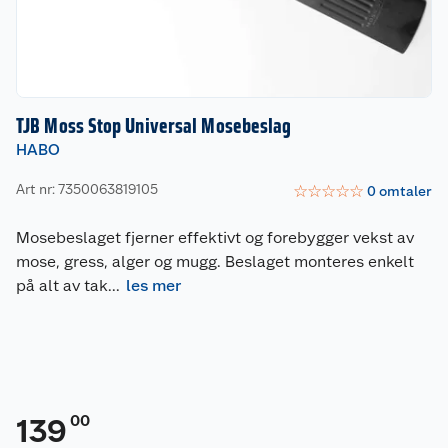
TJB Moss Stop Universal Mosebeslag
HABO
Art nr: 7350063819105
☆
☆
☆
☆
☆
0
omtaler
Mosebeslaget fjerner effektivt og forebygger vekst av
mose, gress, alger og mugg. Beslaget monteres enkelt
på alt av tak
...
les mer
00
139