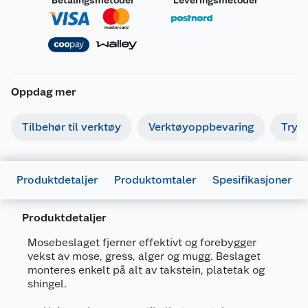
Oppdag mer
Tilbehør til verktøy
Verktøyoppbevaring
Tryk
Produktdetaljer
Produktomtaler
Spesifikasjoner
Produktdetaljer
Mosebeslaget fjerner effektivt og forebygger
vekst av mose, gress, alger og mugg. Beslaget
monteres enkelt på alt av takstein, platetak og
Generelt
shingel.
Artikkelnummer
7350063819105