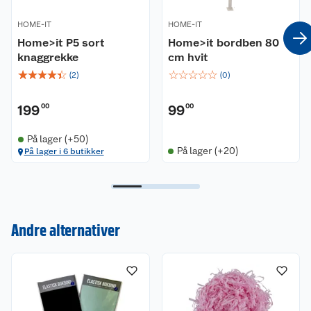
HOME-IT
HOME-IT
Home>it P5 sort
Home>it bordben 80
knaggrekke
cm hvit
☆
☆
☆
☆
☆
☆
☆
☆
☆
☆
(
2
)
(
0
)
199
00
99
00
På lager (+50)
På lager (+20)
På lager i 6 butikker
Kundeservice
Om oss
Kontakt oss
Andre alternativer
Nyheter
Angre- og returrett
Våre butikker
Reklamasjon og garanti