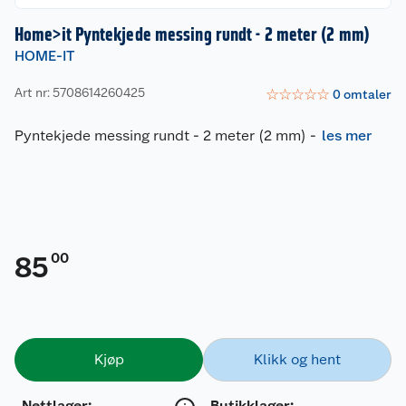
Home>it Pyntekjede messing rundt - 2 meter (2 mm)
HOME-IT
Art nr: 5708614260425
☆
☆
☆
☆
☆
0
omtaler
Pyntekjede messing rundt - 2 meter (2 mm)
-
les mer
00
85
Kjøp
Klikk og hent
Nettlager
:
Butikklager: