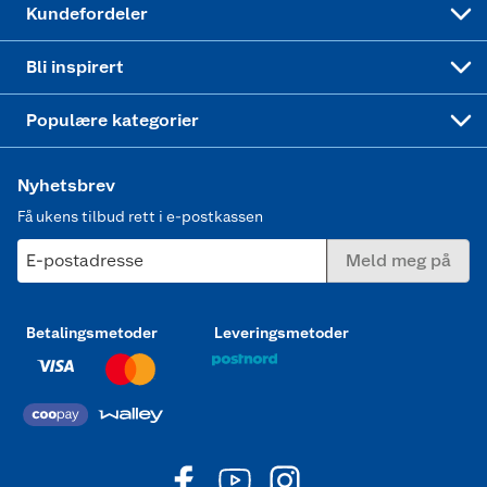
Kundefordeler
Mer inspirasjon
Symaskin
Bli inspirert
Joggesko dame
Populære kategorier
Nyhetsbrev
Få ukens tilbud rett i e-postkassen
E-postadresse
Meld meg på
Betalingsmetoder
Leveringsmetoder