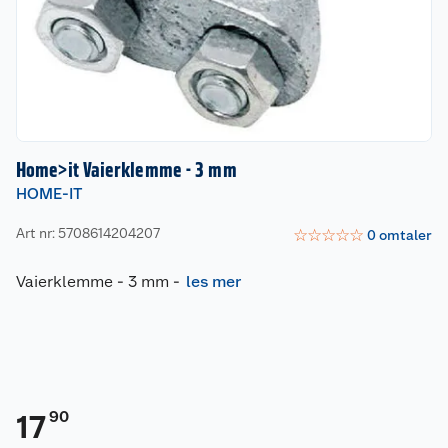
Home>it Vaierklemme - 3 mm
HOME-IT
Art nr: 5708614204207
☆
☆
☆
☆
☆
0
omtaler
Vaierklemme - 3 mm
-
les mer
90
17