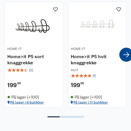
HOME-IT
HOME-IT
Home>it P5 sort
Home>it P5 hvit
knaggrekke
knaggrekke
☆
☆
☆
☆
☆
(
2
)
HVIT
☆
☆
☆
☆
☆
(
1
)
199
00
199
00
På lager (+100)
På lager (+100)
På lager i 6 butikker
På lager i 11 butikker
Kundeservice