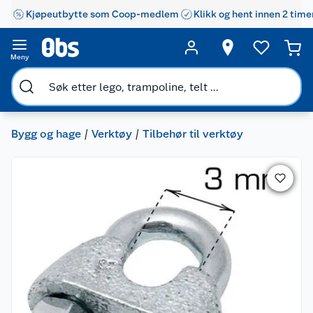
Kjøpeutbytte som Coop-medlem
Klikk og hent innen 2 time
Meny
Bygg og hage
Verktøy
Tilbehør til verktøy