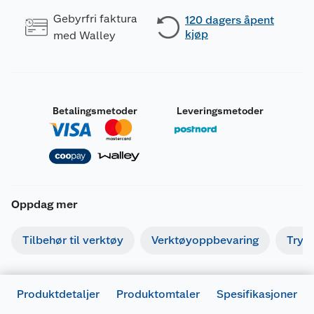
Gebyrfri faktura
120 dagers åpent
kjøp
med Walley
Betalingsmetoder
Leveringsmetoder
Oppdag mer
Tilbehør til verktøy
Verktøyoppbevaring
Tryk
Produktdetaljer
Produktomtaler
Spesifikasjoner