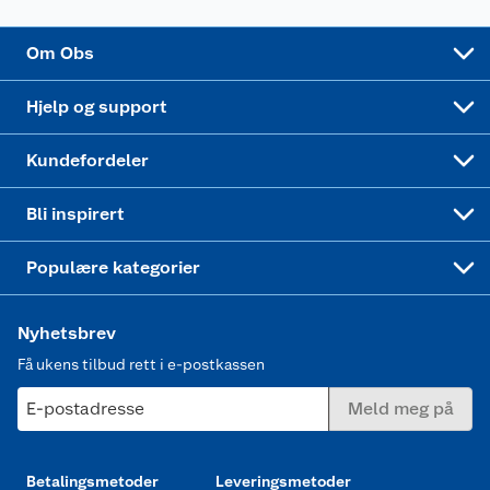
Sponsorvirksomhet
Cookies
Coop Mastercard
Velg riktig barnesykkel
LEGO
Om Obs
Leveringstid
Coop bedriftskort
Oppskrifter
Høytrykkspyler
Hjelp og support
Min kake
Ukas 4 middagstilbud
Klær
Kundefordeler
Mer inspirasjon
Symaskin
Bli inspirert
Joggesko dame
Populære kategorier
Nyhetsbrev
Få ukens tilbud rett i e-postkassen
E-postadresse
Meld meg på
Betalingsmetoder
Leveringsmetoder