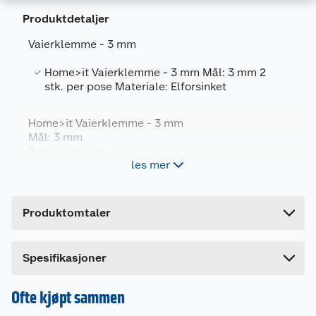
Produktdetaljer
Vaierklemme - 3 mm
Home>it Vaierklemme - 3 mm Mål: 3 mm 2
Generelt
stk. per pose Materiale: Elforsinket
Artikkelnummer
5708614204207
Home>it Vaierklemme - 3 mm
Leverandørens artikkelnummer
20420
Mål: 3 mm
2 stk. per pose
Forpakningsmål
les mer
Materiale: Elforsinket
Bruttovekt
0.02 kg
Høyde
14.5 cm
Produktomtaler
Lengde
1 cm
Bredde
7 cm
Dette produktet har ikke fått noen omtale ennå.
Spesifikasjoner
Hvis du kjøper produktet får du invitasjon til å gi
en omtale.
Ofte kjøpt sammen