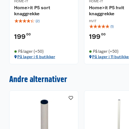
HOME-IT
HOME-IT
Home>it P5 sort
Home>it P5 hvit
knaggrekke
knaggrekke
☆
☆
☆
☆
☆
(
2
)
HVIT
☆
☆
☆
☆
☆
(
1
)
00
00
199
199
På lager (+50)
På lager (+50)
På lager i 6 butikker
På lager i 11 butikke
Andre alternativer