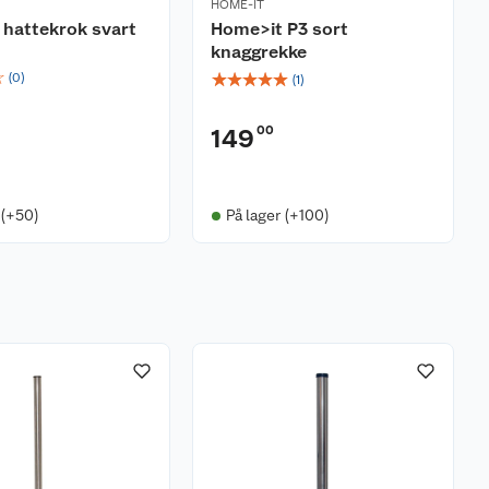
HOME-IT
hattekrok svart
Home>it P3 sort
knaggrekke
☆
☆
☆
☆
☆
☆
(
0
)
(
1
)
00
149
 (+50)
På lager (+100)