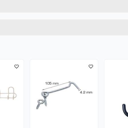
11034
Høyde
Lengde
u kjøper produktet får du invitasjon til å gi en omtale.
Bredde