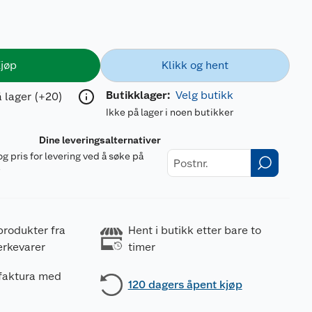
jøp
Klikk og hent
Butikklager:
Velg butikk
 lager (+20)
Ikke på lager i noen butikker
Dine leveringsalternativer
og pris for levering ved å søke på
r
produkter fra
Hent i butikk etter bare to
erkevarer
timer
 faktura med
120 dagers åpent kjøp