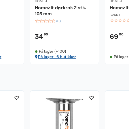
HOME-IT
HOME-IT
Home>it dørkrok 2 stk.
Home>it 
105 mm
SVART
☆
☆
☆
☆
☆
☆
☆
☆
☆
(
0
)
90
00
34
69
På lager (+100)
r
På lager i 6 butikker
På lager