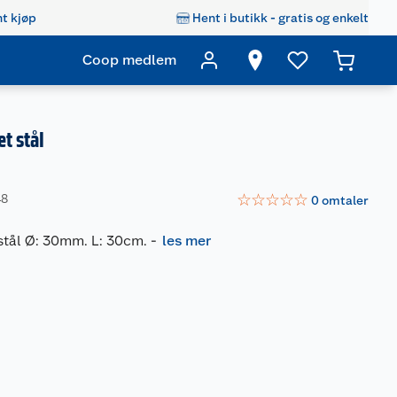
t kjøp
Hent i butikk - gratis og enkelt
Coop medlem
t stål
☆
☆
☆
☆
☆
48
0
omtaler
stål Ø: 30mm. L: 30cm.
-
les mer