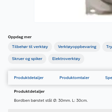
Oppdag mer
Tilbehør til verktøy
Verktøyoppbevaring
Tr
Skruer og spiker
Elektroverktøy
Produktdetaljer
Produktomtaler
Spe
Produktdetaljer
Generelt
Bordben børstet stål Ø: 30mm. L: 30cm.
Artikkelnummer