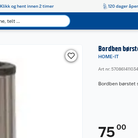
Klikk og hent innen 2 timer
120 dager åpen
Bordben børste
HOME-IT
Art nr: 57086141103
Bordben børstet 
00
75