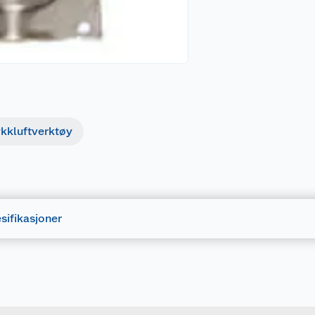
ykkluftverktøy
sifikasjoner
Forpakningsmål
5708614110348
Bruttovekt