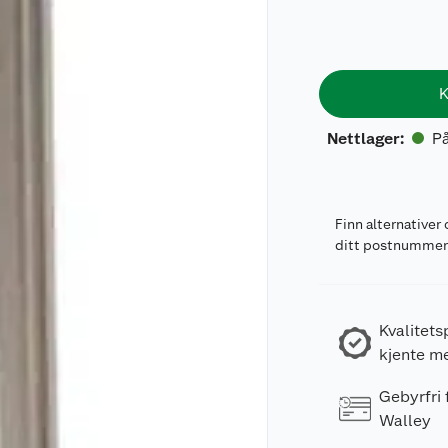
K
På
Nettlager
:
Finn alternativer 
ditt postnumme
Kvalitets
kjente m
Gebyrfri
Walley