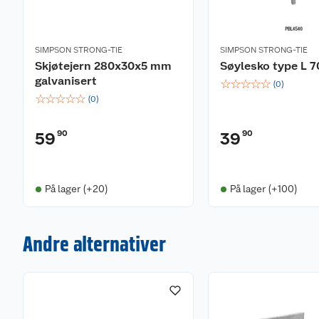
SIMPSON STRONG-TIE
SIMPSON STRONG-TIE
Skjøtejern 280x30x5 mm
Søylesko type L
galvanisert
☆
☆
☆
☆
☆
(
0
)
☆
☆
☆
☆
☆
(
0
)
90
90
59
39
På lager (+20)
På lager (+100)
Andre alternativer