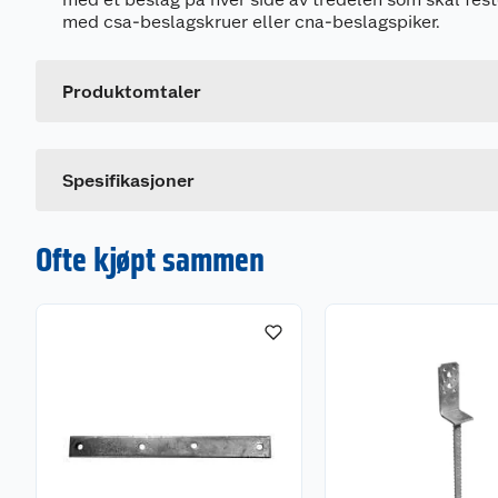
Generelt
med csa-beslagskruer eller cna-beslagspiker.
Artikkelnummer
Leverandørens artikkelnummer
Produktomtaler
Dette produktet har ikke fått noen omtale ennå. Hvis d
Spesifikasjoner
Ofte kjøpt sammen