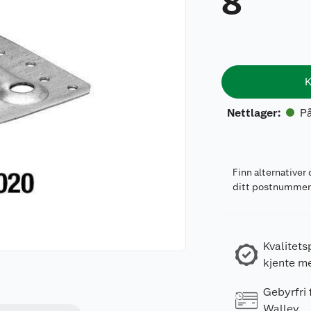
8
K
På
Nettlager
:
Finn alternativer 
ditt postnumme
Kvalitets
kjente m
Gebyrfri
Walley