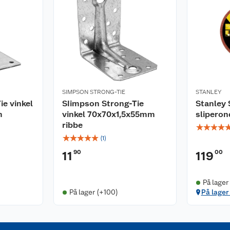
SIMPSON STRONG-TIE
STANLEY
e vinkel
SIimpson Strong-Tie
Stanley
m
vinkel 70x70x1,5x55mm
sliperon
ribbe
☆
☆
☆
☆
☆
☆
☆
☆
☆
(
1
)
90
00
11
119
På lager
På lager (+100)
På lager 