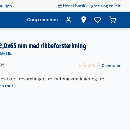
t kjøp
Hent i butikk - gratis og enkelt
Coop medlem
2,0x65 mm med ribbeforsterkning
G-TIE
☆
☆
☆
☆
☆
305
0
omtaler
es i tre-tresamlinger, tre-betongsamlinger og tre-
es mer