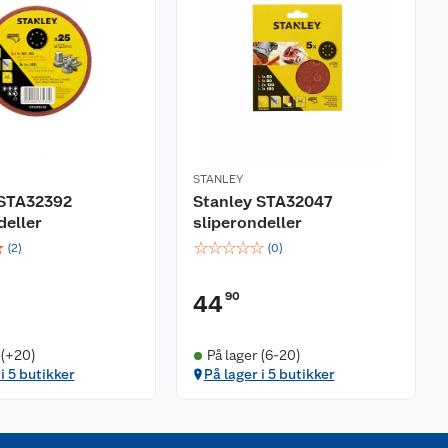
STANLEY
 STA32392
Stanley STA32047
deller
sliperondeller
☆
☆
☆
☆
☆
☆
(
2
)
(
0
)
90
44
 (+20)
På lager (6-20)
i 5 butikker
På lager i 5 butikker