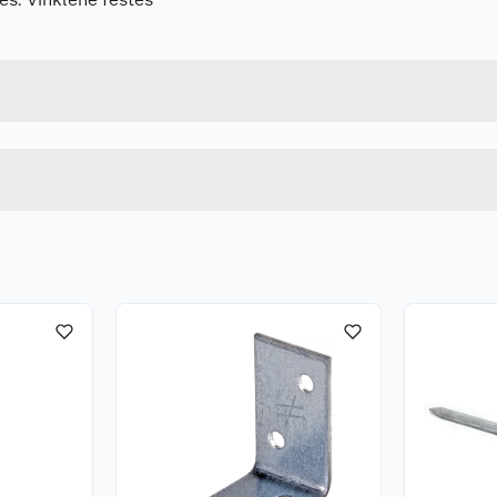
Forpakningsmål
5701953354305
Bruttovekt
ABR9020
Høyde
Lengde
u kjøper produktet får du invitasjon til å gi en omtale.
Bredde