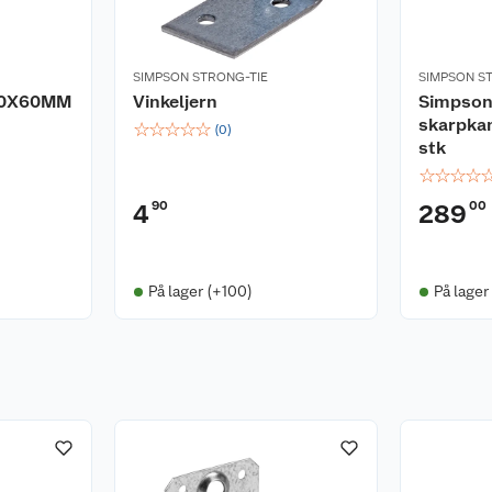
SIMPSON STRONG-TIE
SIMPSON S
 70X60MM
Vinkeljern
Simpson 
skarpkan
☆
☆
☆
☆
☆
(
0
)
stk
☆
☆
☆
☆
90
00
4
289
På lager (+100)
På lager