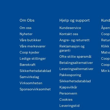
Om Obs
Hjelp og support
Kund
Om oss
Kundeservice
Åpent
Nyheter
Kontakt oss
Coop
Våre butikker
Angre- og returrett
Retur 
Våre merkevarer
Reklamasjon og
Klikk
garanti
Coop kjeder
Matva
Ofte stilte spørsmål
Ledige stillinger
Coop
Betalingsalternativer
Bærekraft
Coop 
Leveringsalternativer
Sikkerhetsdatablad
Min k
Pakkesporing
Samvirkelag
Sikkerhetsdatablad
Virksomheten
Kjøpsvilkår
Sponsorvirksomhet
Personvern
Cookies
Leveringstid