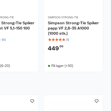
TRONG-TIE
SIMPSON STRONG-TIE
Strong-Tie Spiker
Simpson Strong-Tie Spiker
t VF 5,1-150 100
papp VF 2,8-35 A1000
(1000 stk.)
☆
☆
☆
☆
☆
☆
(
0
)
(
1
)
00
449
 (6-20)
På lager (+50)