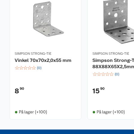
SIMPSON STRONG-TIE
SIMPSON STRONG-TIE
Vinkel 70x70x2,0x55 mm
Simpson Strong-Ti
88X88X65X2,5m
☆
☆
☆
☆
☆
(
0
)
☆
☆
☆
☆
☆
(
0
)
90
90
8
15
På lager (+100)
På lager (+100)