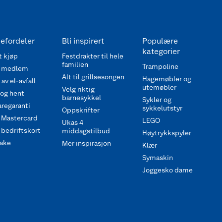
efordeler
Bli inspirert
Populære
kategorier
 kjøp
Festdrakter til hele
familien
Trampoline
 medlem
Alt til grillsesongen
Hagemøbler og
av el-avfall
utemøbler
Velg riktig
 og hent
barnesykkel
Sykler og
regaranti
sykkelutstyr
Oppskrifter
 Mastercard
LEGO
Ukas 4
bedriftskort
middagstilbud
Høytrykkspyler
ake
Mer inspirasjon
Klær
Symaskin
Joggesko dame