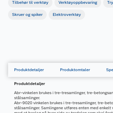
Tilbehør til verktøy
Verktøyoppbevaring
Tr
Skruer og spiker
Elektroverktøy
Produktdetaljer
Produktomtaler
Spe
Produktdetaljer
Abr-vinkelen brukes i tre-tresamlinger, tre-betongsam
stålsamlinger.
Abr-9020 vinkelen brukes i tre-tresamlinger, tre-bet
stålsamlinger. Samlingene utføres enten med enkelt v
med et beslag på hver side av tredelen som skal fest