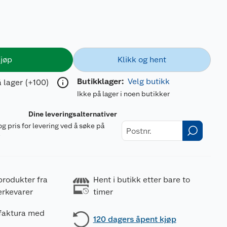
jøp
Klikk og hent
Butikklager:
Velg butikk
 lager (+100)
Ikke på lager i noen butikker
Dine leveringsalternativer
og pris for levering ved å søke på
r
produkter fra
Hent i butikk etter bare to
erkevarer
timer
 faktura med
120 dagers åpent kjøp