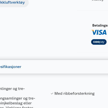
ykkluftverktøy
Betaling
sifikasjoner
linger og tre-
Med ribbeforsterkning
ongsamlinger og tre-
injkelbeslag eller
es. Vinklene festes