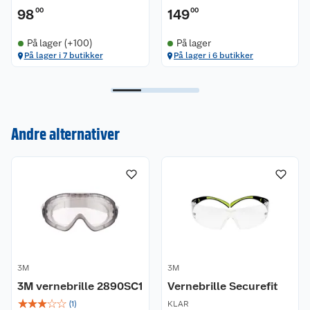
98
00
149
00
På lager (+100)
På lager
Kundeservice
På lager i 7 butikker
På lager i 6 butikker
Om oss
Kontakt oss
Nyheter
Angre- og returrett
Andre alternativer
Våre butikker
Reklamasjon og garanti
Våre merkevarer
Ofte stilte spørsmål
Coop kjeder
Betalingsalternativer
Ledige stillinger
Leveringsalternativer
Åpent kjøp
3M
3M
3M vernebrille 2890SC1
Vernebrille Securefit
Bærekraft
Pakkesporing
Coop medlem
☆
☆
☆
☆
☆
(
1
)
KLAR