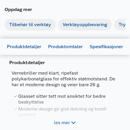
Oppdag mer
Tilbehør til verktøy
Verktøyoppbevaring
Tryk
Produktdetaljer
Produktomtaler
Spesifikasjoner
Produktdetaljer
Vernebriller med klart, ripefast
polykarbonatglass for effektiv støtmotstand. De
har et moderne design og veier bare 26 g.
Generelt
Glasset sitter tett mot ansiktet for bedre
Artikkelnummer
5902658102714
beskyttelse
Leverandørens artikkelnummer
VIRCC1N
Moderne design gir god dekning og bredt
synsfelt
Forpakningsmål
Robust polykarbonatglass for støtmotstand
les mer
Bruttovekt
0.074 kg
Beskytter øynene mot 99,9 % av UV-strålene