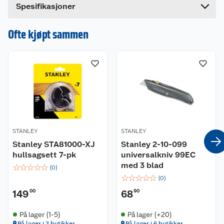
Dette produktet har ikke fått noen omtale ennå.
Spesifikasjoner
Hvis du kjøper produktet får du invitasjon til å gi
en omtale.
Ofte kjøpt sammen
STANLEY
STANLEY
Stanley STA81000-XJ
Stanley 2-10-099
hullsagsett 7-pk
universalkniv 99EC
med 3 blad
☆
☆
☆
☆
☆
(
0
)
☆
☆
☆
☆
☆
(
0
)
149
00
68
90
På lager (1-5)
På lager (+20)
På lager i 2 butikker
På lager i 6 butikker