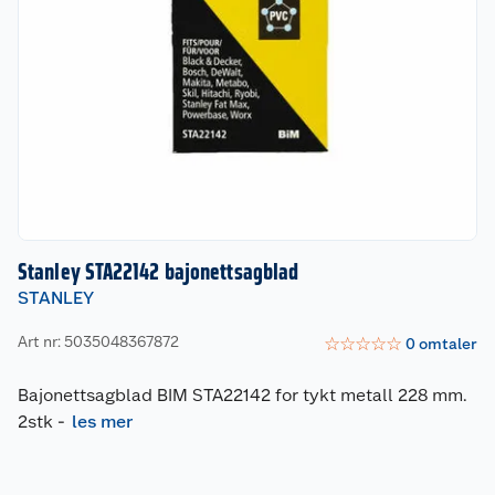
Stanley STA22142 bajonettsagblad
STANLEY
Art nr: 5035048367872
☆
☆
☆
☆
☆
0
omtaler
Bajonettsagblad BIM STA22142 for tykt metall 228 mm.
2stk
-
les mer