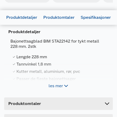
Produktdetaljer
Produktomtaler
Spesifikasjoner
Produktdetaljer
Bajonettsagblad BIM STA22142 for tykt metall
228 mm. 2stk
Generelt
Lengde 228 mm
Artikkelnummer
5035048367872
Tannvinkel 1,8 mm
Kutter metall, aluminium, rør, pvc
Leverandørens artikkelnummer
STA22142-XJ
Passer de fleste bajonettsager
Forpakningsmål
les mer
Bruttovekt
0.059 kg
Stanley BIM bajonettsagblad har forsterket
Høyde
27 cm
tanndesign, legger mer stål bak hver tann for
Produktomtaler
større presisjon og lengre holdbarhet.
Lengde
52 cm
Kvalitetsblad som kutter gjennom metall, ikke-
jernholdige metaller, aluminium, rør, pvc
Bredde
30 cm