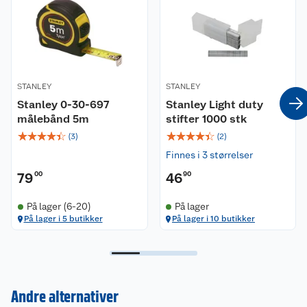
STANLEY
STANLEY
Stanley 0-30-697
Stanley Light duty
målebånd 5m
stifter 1000 stk
☆
☆
☆
☆
☆
☆
☆
☆
☆
☆
(
3
)
(
2
)
Finnes i 3 størrelser
79
00
46
90
På lager (6-20)
På lager
På lager i 5 butikker
På lager i 10 butikker
Kundeservice
Andre alternativer