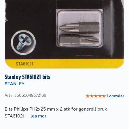
Stanley STA61021 bits
STANLEY
Art nr: 5035048372166
☆
☆
☆
☆
☆
1
omtaler
Bits Philips PH2x25 mm x 2 stk for generell bruk
STA61021.
-
les mer