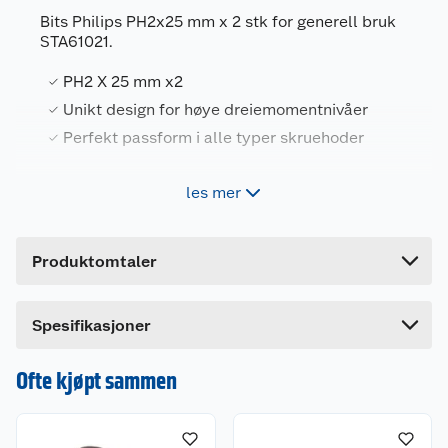
Bits Philips PH2x25 mm x 2 stk for generell bruk
STA61021.
Generelt
PH2 X 25 mm x2
Artikkelnummer
5035048372166
Unikt design for høye dreiemomentnivåer
Perfekt passform i alle typer skruehoder
Leverandørens artikkelnummer
STA61021-XJ
Forpakningsmål
les mer
Stanley bits produsert for lang levetid og
Bruttovekt
0.014 kg
holdbarhet, med perfekt passform i alle typer
skruehoder. Perfekt for skruoppgaver i hjemmet.
Høyde
7.2 cm
Produktomtaler
Lengde
8 cm
Bredde
0.6 cm
Spesifikasjoner
Ofte kjøpt sammen