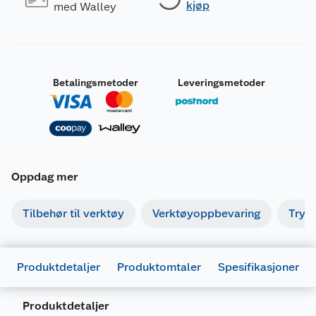
kjøp
med Walley
Betalingsmetoder
Leveringsmetoder
Oppdag mer
Tilbehør til verktøy
Verktøyoppbevaring
Tryk
Produktdetaljer
Produktomtaler
Spesifikasjoner
Produktdetaljer