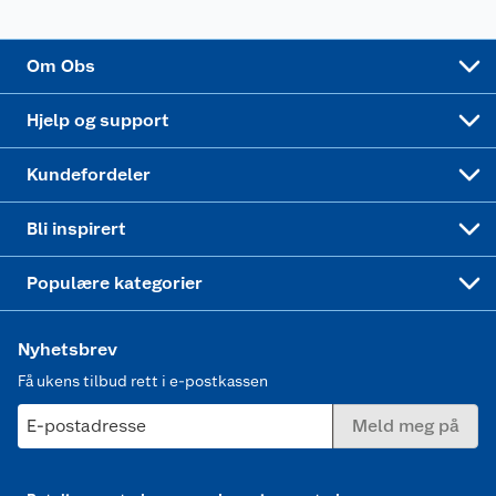
Sykler og sykkelutstyr
Sponsorvirksomhet
Cookies
Coop Mastercard
Velg riktig barnesykkel
LEGO
Om Obs
Leveringstid
Coop bedriftskort
Oppskrifter
Høytrykkspyler
Hjelp og support
Min kake
Ukas 4 middagstilbud
Klær
Kundefordeler
Mer inspirasjon
Symaskin
Bli inspirert
Joggesko dame
Populære kategorier
Nyhetsbrev
Få ukens tilbud rett i e-postkassen
E-postadresse
Meld meg på