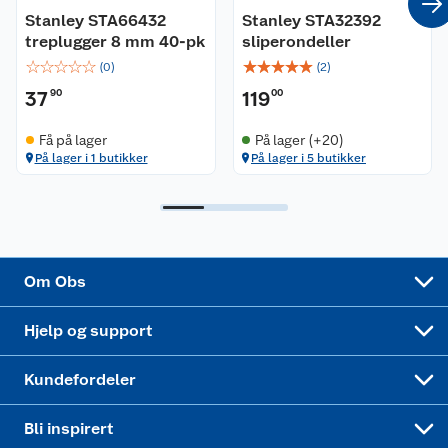
Stanley STA66432
Stanley STA32392
Ledige stillinger
Leveringsalternativer
Åpent kjøp
treplugger 8 mm 40-pk
sliperondeller
☆
☆
☆
☆
☆
☆
☆
☆
☆
☆
(
0
)
(
2
)
Bærekraft
Pakkesporing
Coop medlem
37
90
119
00
Sikkerhetsdatablad
Sikkerhetsdatablad
Retur av el-avfall
Trampoline
Få på lager
På lager (+20)
På lager i 1 butikker
På lager i 5 butikker
Samvirkelag
Kjøpsvilkår
Klikk og hent
Festdrakter til hele familien
Hagemøbler og utemøbler
Virksomheten
Personvern
Matvaregaranti
Alt til grillsesongen
Sykler og sykkelutstyr
Sponsorvirksomhet
Cookies
Coop Mastercard
Velg riktig barnesykkel
LEGO
Om Obs
Leveringstid
Coop bedriftskort
Oppskrifter
Høytrykkspyler
Hjelp og support
Min kake
Ukas 4 middagstilbud
Klær
Kundefordeler
Mer inspirasjon
Symaskin
Bli inspirert