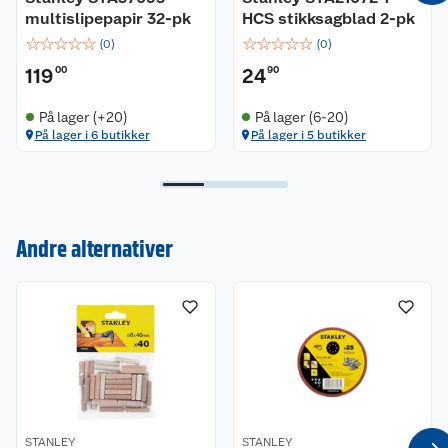
multislipepapir 32-pk
HCS stikksagblad 2-pk
☆
☆
☆
☆
☆
☆
☆
☆
☆
☆
(
0
)
(
0
)
119
00
24
90
På lager (+20)
På lager (6-20)
På lager i 6 butikker
På lager i 5 butikker
Kundeservice
Om oss
Kontakt oss
Andre alternativer
Nyheter
Angre- og returrett
Våre butikker
Reklamasjon og garanti
Våre merkevarer
Ofte stilte spørsmål
Coop kjeder
Betalingsalternativer
STANLEY
STANLEY