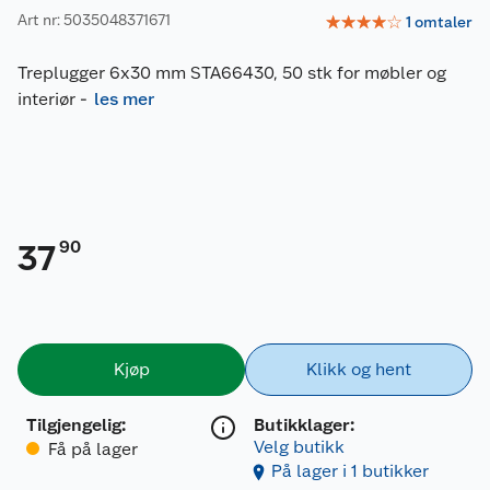
Art nr: 5035048371671
☆
☆
☆
☆
☆
1
omtaler
Treplugger 6x30 mm STA66430, 50 stk for møbler og
interiør
-
les mer
90
37
Kjøp
Klikk og hent
Tilgjengelig
:
Butikklager:
Velg butikk
Få på lager
På lager i 1 butikker