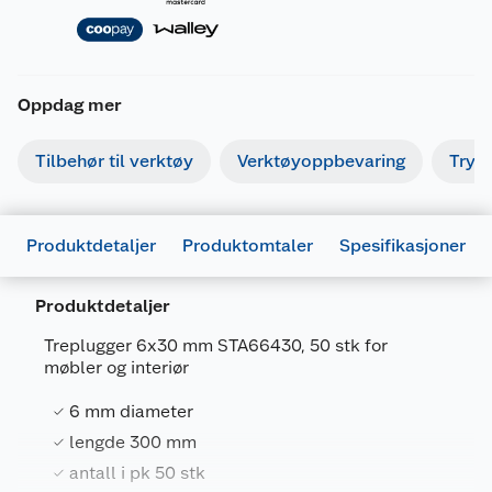
Oppdag mer
Tilbehør til verktøy
Verktøyoppbevaring
Tryk
Produktdetaljer
Produktomtaler
Spesifikasjoner
Produktdetaljer
Treplugger 6x30 mm STA66430, 50 stk for
møbler og interiør
Generelt
6 mm diameter
Artikkelnummer
5035048371671
lengde 300 mm
antall i pk 50 stk
Leverandørens artikkelnummer
STA66430-QZ