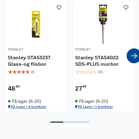
STANLEY
STANLEY
Stanley STA53237
Stanley STA54022
Glass-og flisbor
SDS-PLUS murbor
☆
☆
☆
☆
☆
☆
☆
☆
☆
☆
(
1
)
(
0
)
48
90
27
90
På lager (6-20)
På lager (6-20)
På lager i 4 butikker
På lager i 1 butikker
Kundeservice