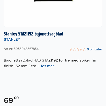
Stanley STA21192 bajonettsagblad
STANLEY
Art nr: 5035048367834
☆
☆
☆
☆
☆
0
omtaler
Bajonettsagblad HAS STA21192 for tre med spiker, fin
finish 152 mm 2stk.
-
les mer
00
69