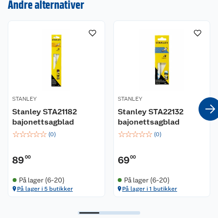
Andre alternativer
Om oss
Kontakt oss
Nyheter
Angre- og returrett
Våre butikker
Reklamasjon og garanti
Våre merkevarer
Ofte stilte spørsmål
STANLEY
STANLEY
Coop kjeder
Betalingsalternativer
Stanley STA21182
Stanley STA22132
bajonettsagblad
bajonettsagblad
Ledige stillinger
Leveringsalternativer
Åpent kjøp
☆
☆
☆
☆
☆
☆
☆
☆
☆
☆
(
0
)
(
0
)
Bærekraft
Pakkesporing
Coop medlem
89
00
69
00
Sikkerhetsdatablad
Sikkerhetsdatablad
Retur av el-avfall
Trampoline
På lager (6-20)
På lager (6-20)
På lager i 5 butikker
På lager i 1 butikker
Samvirkelag
Kjøpsvilkår
Klikk og hent
Festdrakter til hele familien
Hagemøbler og utemøbler
Virksomheten