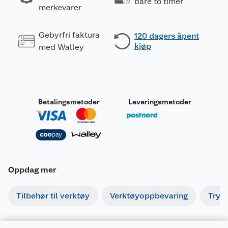
bare to timer
merkevarer
Gebyrfri faktura
120 dagers åpent
kjøp
med Walley
Betalingsmetoder
Leveringsmetoder
Oppdag mer
Tilbehør til verktøy
Verktøyoppbevaring
Tryk