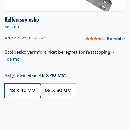
Kellen søylesko
Art nr: 7025180622623
☆
☆
☆
☆
☆
8
omtaler
Stolpesko varmforsinket beregnet for faststøping.
-
les mer
Valgt størrelse
:
48 X 40 MM
48 X 40 MM
98 X 60 MM