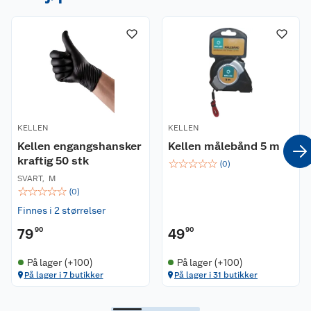
KELLEN
KELLEN
Kellen engangshansker
Kellen målebånd 5 m
kraftig 50 stk
☆
☆
☆
☆
☆
(
0
)
SVART
,
M
☆
☆
☆
☆
☆
(
0
)
Finnes i 2 størrelser
79
90
49
90
På lager (+100)
På lager (+100)
På lager i 7 butikker
På lager i 31 butikker