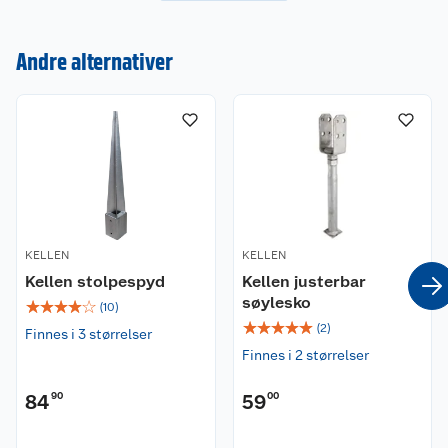
Kundeservice
Andre alternativer
Om oss
Kontakt oss
Nyheter
Angre- og returrett
Våre butikker
Reklamasjon og garanti
Våre merkevarer
Ofte stilte spørsmål
KELLEN
KELLEN
Kellen stolpespyd
Kellen justerbar
Coop kjeder
Betalingsalternativer
søylesko
☆
☆
☆
☆
☆
(
10
)
☆
☆
☆
☆
☆
Ledige stillinger
(
2
)
Leveringsalternativer
Åpent kjøp
Finnes i 3 størrelser
Finnes i 2 størrelser
Bærekraft
Pakkesporing
Coop medlem
84
90
59
00
Sikkerhetsdatablad
Sikkerhetsdatablad
Retur av el-avfall
Trampoline