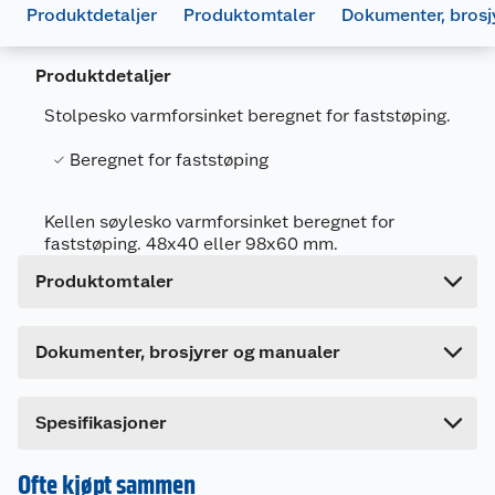
Produktdetaljer
Produktomtaler
Dokumenter, brosj
Produktdetaljer
Generelt
Stolpesko varmforsinket beregnet for faststøping.
Artikkelnummer
7025180622623
Beregnet for faststøping
Leverandørens artikkelnummer
UF11
Størrelse
48 X 40 MM
Kellen søylesko varmforsinket beregnet for
faststøping. 48x40 eller 98x60 mm.
Forpakningsmål
Produktsertifikat
Produktomtaler
Bruttovekt
0.61 kg
1156803_7025180622630_.pdf
Høyde
4.2 cm
Last ned / vis datablad
Dokumenter, brosjyrer og manualer
Lengde
31 cm
Bredde
5.7 cm
Spesifikasjoner
Ofte kjøpt sammen