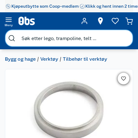
Kjøpeutbytte som Coop-medlem
Klikk og hent innen 2 time
Meny
Bygg og hage
Verktøy
Tilbehør til verktøy