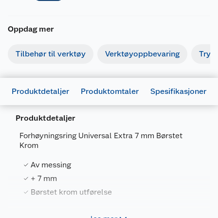
Oppdag mer
Tilbehør til verktøy
Verktøyoppbevaring
Tryk
Produktdetaljer
Produktomtaler
Spesifikasjoner
Produktdetaljer
Forhøyningsring Universal Extra 7 mm Børstet
Krom
Generelt
Av messing
Artikkelnummer
7317900168123
+ 7 mm
Børstet krom utførelse
Leverandørens artikkelnummer
16812
Forpakningsmål