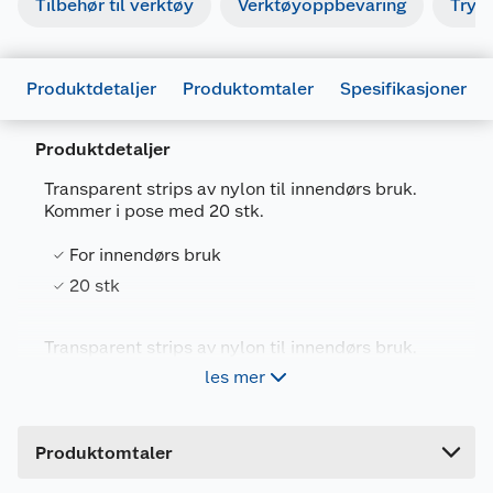
Tilbehør til verktøy
Verktøyoppbevaring
Tryk
Produktdetaljer
Produktomtaler
Spesifikasjoner
Produktdetaljer
Transparent strips av nylon til innendørs bruk.
Kommer i pose med 20 stk.
Generelt
Artikkelnummer
7318270005513
For innendørs bruk
Leverandørens artikkelnummer
05.0000551
20 stk
Størrelse
2.5 X 100 MM
Transparent strips av nylon til innendørs bruk.
Forpakningsmål
Kommer i pose med 20 stk. Mål: 2,5 x 100 mm.
les mer
Bruttovekt
0.008 kg
Høyde
1 cm
Produktomtaler
Lengde
11 cm