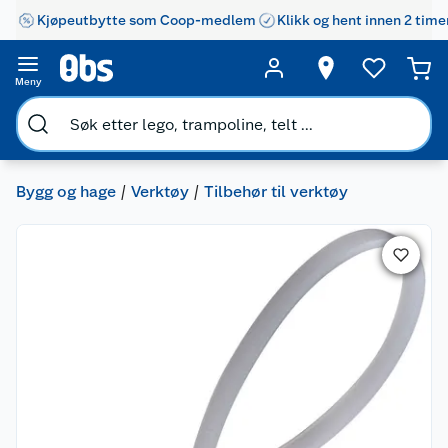
Kjøpeutbytte som Coop-medlem
Klikk og hent innen 2 time
Meny
Bygg og hage
Verktøy
Tilbehør til verktøy