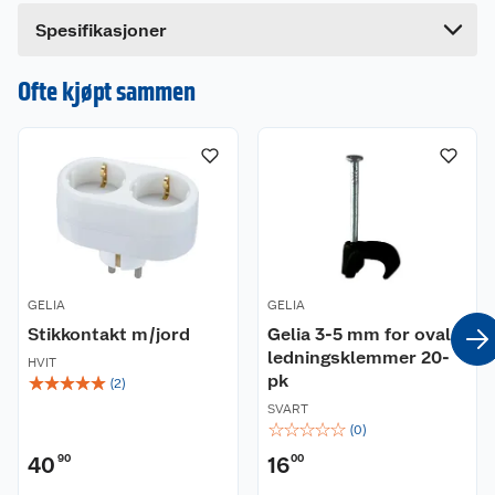
Bredde
6.5 cm
Dette produktet har ikke fått noen omtale ennå.
Spesifikasjoner
Hvis du kjøper produktet får du invitasjon til å gi
en omtale.
Ofte kjøpt sammen
GELIA
GELIA
Stikkontakt m/jord
Gelia 3-5 mm for oval
ledningsklemmer 20-
HVIT
pk
☆
☆
☆
☆
☆
(
2
)
SVART
☆
☆
☆
☆
☆
(
0
)
40
90
16
00