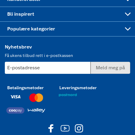
Mer inspirasjon
Symaskin
Bli inspirert
Joggesko dame
Populære kategorier
Nyhetsbrev
Få ukens tilbud rett i e-postkassen
E-postadresse
Meld meg på
Betalingsmetoder
Leveringsmetoder