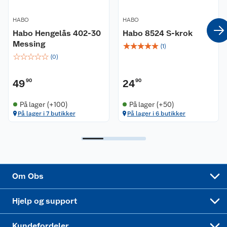
HABO
HABO
Coop kjeder
Betalingsalternativer
Habo Hengelås 402-30
Habo 8524 S-krok
Messing
☆
☆
☆
☆
☆
Ledige stillinger
(
1
)
Leveringsalternativer
Åpent kjøp
☆
☆
☆
☆
☆
(
0
)
Bærekraft
Pakkesporing
Coop medlem
49
90
24
90
Sikkerhetsdatablad
Sikkerhetsdatablad
Retur av el-avfall
Trampoline
På lager (+100)
På lager (+50)
På lager i 7 butikker
På lager i 6 butikker
Samvirkelag
Kjøpsvilkår
Klikk og hent
Festdrakter til hele familien
Hagemøbler og utemøbler
Virksomheten
Personvern
Matvaregaranti
Alt til grillsesongen
Sykler og sykkelutstyr
Sponsorvirksomhet
Cookies
Coop Mastercard
Velg riktig barnesykkel
LEGO
Om Obs
Leveringstid
Coop bedriftskort
Oppskrifter
Høytrykkspyler
Hjelp og support
Min kake
Ukas 4 middagstilbud
Klær
Kundefordeler