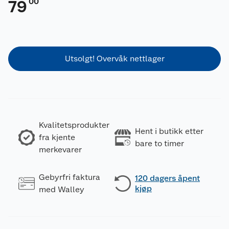
00
79
Utsolgt! Overvåk nettlager
Kvalitetsprodukter
Hent i butikk etter
fra kjente
bare to timer
merkevarer
Gebyrfri faktura
120 dagers åpent
kjøp
med Walley