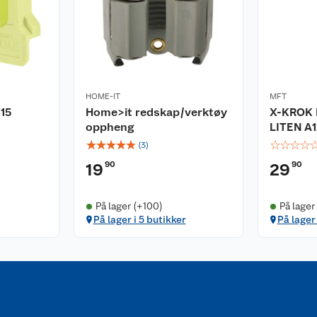
HOME-IT
MFT
15
Home>it redskap/verktøy
X-KROK 
oppheng
LITEN A1
☆
☆
☆
☆
☆
☆
☆
☆
☆
(
3
)
90
90
19
29
På lager (+100)
På lager
På lager i 5 butikker
På lager