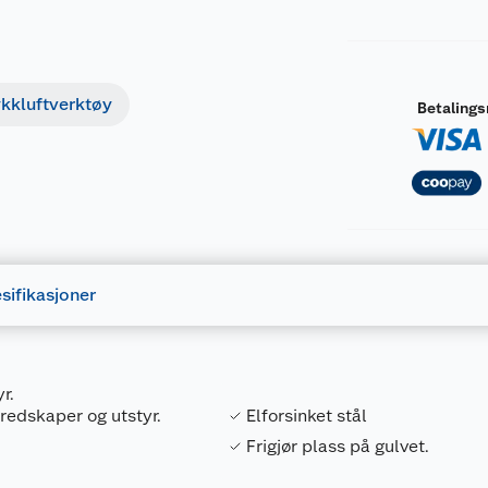
ykkluftverktøy
Betaling
sifikasjoner
r.
 redskaper og utstyr.
Elforsinket stål
Frigjør plass på gulvet.
Forpakningsmål