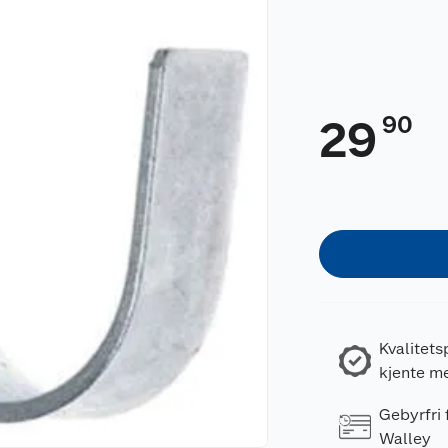
90
29
Kvalitets
kjente m
Gebyrfri
Walley