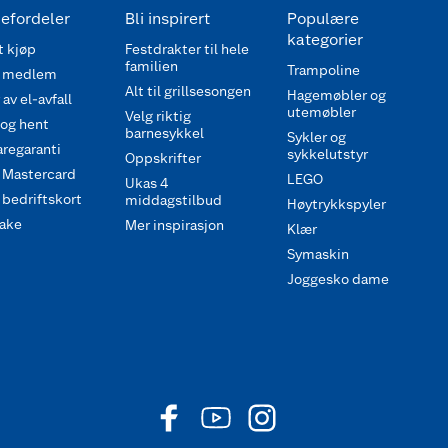
efordeler
Bli inspirert
Populære
kategorier
 kjøp
Festdrakter til hele
familien
Trampoline
 medlem
Alt til grillsesongen
Hagemøbler og
av el-avfall
utemøbler
Velg riktig
 og hent
barnesykkel
Sykler og
regaranti
sykkelutstyr
Oppskrifter
 Mastercard
LEGO
Ukas 4
bedriftskort
middagstilbud
Høytrykkspyler
ake
Mer inspirasjon
Klær
Symaskin
Joggesko dame