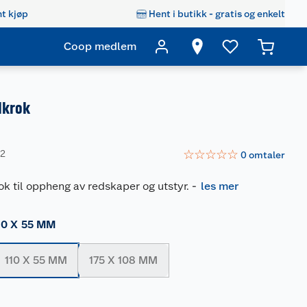
t kjøp
Hent i butikk - gratis og enkelt
Coop medlem
lkrok
☆
☆
☆
☆
☆
22
0
omtaler
ok til oppheng av redskaper og utstyr.
-
les mer
10 X 55 MM
110 X 55 MM
175 X 108 MM