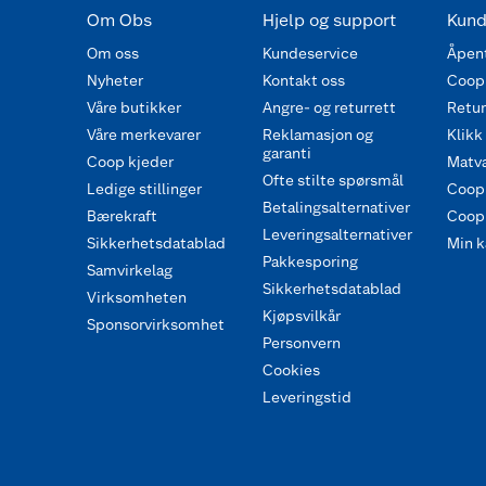
Om Obs
Hjelp og support
Kund
Om oss
Kundeservice
Åpent
Nyheter
Kontakt oss
Coop
Våre butikker
Angre- og returrett
Retur 
Våre merkevarer
Reklamasjon og
Klikk
garanti
Coop kjeder
Matva
Ofte stilte spørsmål
Ledige stillinger
Coop
Betalingsalternativer
Bærekraft
Coop 
Leveringsalternativer
Sikkerhetsdatablad
Min k
Pakkesporing
Samvirkelag
Sikkerhetsdatablad
Virksomheten
Kjøpsvilkår
Sponsorvirksomhet
Personvern
Cookies
Leveringstid