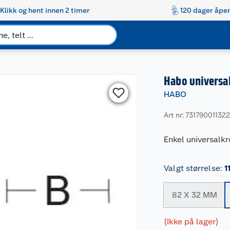
Klikk og hent innen 2 timer
120 dager åpen
Habo universa
HABO
Art nr: 73179001132
Enkel universalkr
Valgt størrelse
:
1
82 X 32 MM
(Ikke på lager)