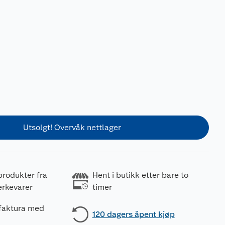
Utsolgt! Overvåk nettlager
produkter fra
Hent i butikk etter bare to
erkevarer
timer
 faktura med
120 dagers åpent kjøp