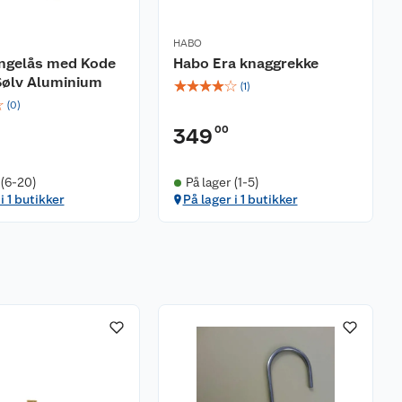
HABO
ngelås med Kode
Habo Era knaggrekke
Sølv Aluminium
☆
☆
☆
☆
☆
(
1
)
☆
(
0
)
00
349
 (6-20)
På lager (1-5)
i 1 butikker
På lager i 1 butikker