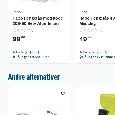
HABO
HABO
Habo Hengelås med Kode
Habo Hengelås 4
203-30 Sølv Aluminium
Messing
☆
☆
☆
☆
☆
☆
☆
☆
☆
☆
(
0
)
(
0
)
00
90
98
49
På lager (+20)
På lager (+100)
På lager i 8 butikker
På lager i 7 butikke
Andre alternativer