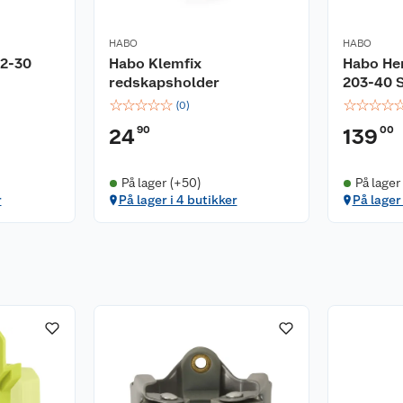
HABO
HABO
02-30
Habo Klemfix
Habo He
redskapsholder
203-40 
☆
☆
☆
☆
☆
☆
☆
☆
☆
(
0
)
90
00
24
139
På lager (+50)
På lager
r
På lager i 4 butikker
På lager 