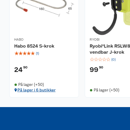
HABO
RYOBI
Habo 8524 S-krok
Ryobi®Link RSLW8
vendbar J-krok
☆
☆
☆
☆
☆
(
1
)
☆
☆
☆
☆
☆
(
0
)
90
90
24
99
På lager (+50)
På lager i 6 butikker
På lager (+50)