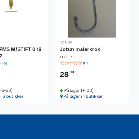
JOTUN
FMS M/STIFT 0 18
Jotun malerkrok
2
1 LITER
☆
☆
☆
☆
☆
☆
(
0
)
(
0
)
90
28
 (6-20)
På lager (+100)
 i 6 butikker
På lager i 1 butikker