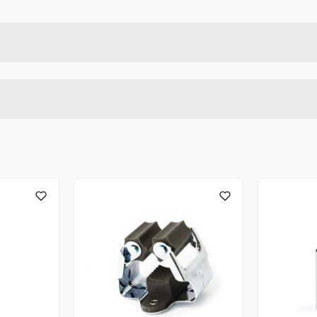
7317900113222
Bruttovekt
11322
Høyde
110 X 55 MM
Lengde
u kjøper produktet får du invitasjon til å gi en omtale.
Bredde