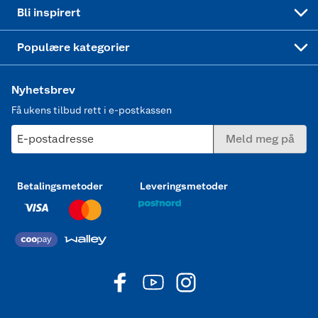
Mer inspirasjon
Symaskin
Bli inspirert
Joggesko dame
Populære kategorier
Nyhetsbrev
Få ukens tilbud rett i e-postkassen
E-postadresse
Meld meg på
Betalingsmetoder
Leveringsmetoder