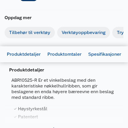
Oppdag mer
Tilbehør til verktøy
Verktøyoppbevaring
Tryk
Produktdetaljer
Produktomtaler
Spesifikasjoner
Produktdetaljer
ABR10525-R Er et vinkelbeslag med den
karakteristiske nøkkelhullribben, som gir
Generelt
beslagene en enda høyere bæreevne enn beslag
Artikkelnummer
5701953693152
med standard ribbe.
Leverandørens artikkelnummer
ABR10525-R
Høystyrkestål
Størrelse
105 X 105 X 90 X 2.5 MM
Patentert
Forpakningsmål