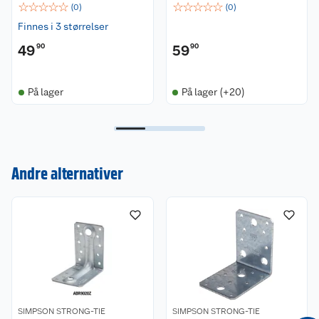
☆
☆
☆
☆
☆
☆
☆
☆
☆
☆
(
0
)
(
0
)
Finnes i 3 størrelser
49
90
59
90
På lager
På lager (+20)
Kundeservice
Andre alternativer
Om oss
Kontakt oss
Nyheter
Angre- og returrett
Våre butikker
Reklamasjon og garanti
Våre merkevarer
Ofte stilte spørsmål
SIMPSON STRONG-TIE
SIMPSON STRONG-TIE