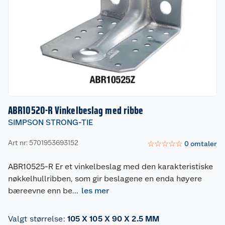
ABR10520-R Vinkelbeslag med ribbe
SIMPSON STRONG-TIE
Art nr: 5701953693152
☆
☆
☆
☆
☆
0
omtaler
ABR10525-R Er et vinkelbeslag med den karakteristiske
nøkkelhullribben, som gir beslagene en enda høyere
bæreevne enn be
...
les mer
Valgt størrelse
:
105 X 105 X 90 X 2.5 MM