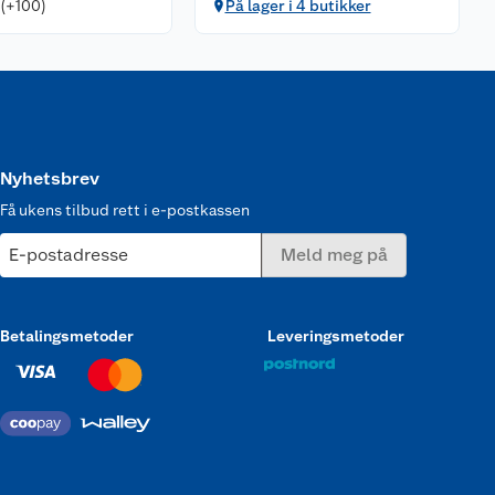
 (+100)
På lager i 4 butikker
Nyhetsbrev
Få ukens tilbud rett i e-postkassen
E-postadresse
Meld meg på
Betalingsmetoder
Leveringsmetoder