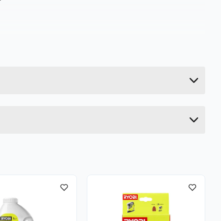
0.24 kg
6.6 cm
24.2 cm
10 cm