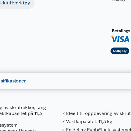
ykkluftverktøy
Betaling
sifikasjoner
g av skrutrekker, tang
ektkapasitet på 11,3
Ideell til oppbevaring av skrut
Vektkapasitet: 11,3 kg
gssystem
En del av Ryobi®Link systeme
øsninger. Uansett