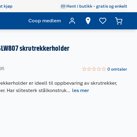
t kjøp
Hent i butikk - gratis og enkelt
Coop medlem
LW807 skrutrekkerholder
☆
☆
☆
☆
☆
795
0
omtaler
ekkerholder er ideell til oppbevaring av skrutrekker,
er. Har slitesterk stålkonstruk
...
les mer