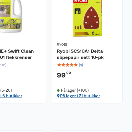
RYOBI
E+ Swift Clean
Ryobi SCS10A1 Delta
01 flekkrenser
slipepapir sett 10-pk
☆
☆
☆
☆
☆
☆
(
5
)
(
4
)
00
99
 (6-20)
På lager (+100)
 i 6 butikker
På lager i 31 butikker