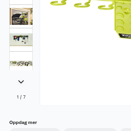
1
/
7
Oppdag mer