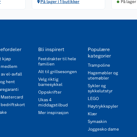
r
På lager i 1 butikker
På lager
efordeler
Bli inspirert
Populære
kategorier
 kjøp
Festdrakter til hele
familien
Trampoline
 medlem
Alt til grillsesongen
Hagemøbler og
av el-avfall
utemøbler
Velg riktig
 og hent
barnesykkel
Sykler og
regaranti
sykkelutstyr
Oppskrifter
 Mastercard
LEGO
Ukas 4
bedriftskort
middagstilbud
Høytrykkspyler
ake
Mer inspirasjon
Klær
Symaskin
Joggesko dame