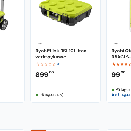
RYOBI
RYOBI
Ryobi®Link RSL101 liten
Ryobi ON
verktøykasse
RBACLS-
☆
☆
☆
☆
☆
☆
☆
☆
☆
(
0
)
00
00
899
99
På lager
På lager (1-5)
På lager