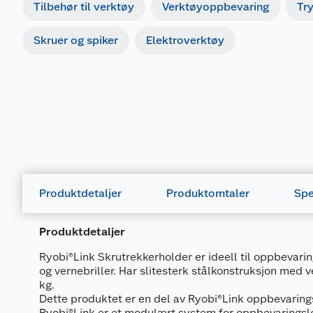
Tilbehør til verktøy
Verktøyoppbevaring
Tr
Skruer og spiker
Elektroverktøy
Produktdetaljer
Produktomtaler
Spe
Produktdetaljer
Ryobi®Link Skrutrekkerholder er ideell til oppbevarin
og vernebriller. Har slitesterk stålkonstruksjon med v
kg.
Dette produktet er en del av Ryobi®Link oppbevarin
Ryobi®Link er et modulært system for oppbevaringsl