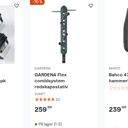
-70 %
GARDENA
BAHCO
GARDENA Flex
Bahco 4
 pk
combisystem
hammer
redskapsstativ
☆
☆
☆
☆
SVART
☆
☆
☆
☆
☆
(
2
)
00
00
259
239
På lager (1-5)