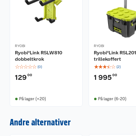
RYOBI
RYOBI
Ryobi®Link RSLW810
Ryobi®Link RSL201
dobbeltkrok
trillekoffert
☆
☆
☆
☆
☆
☆
☆
☆
☆
☆
(
0
)
(
2
)
00
00
129
1 995
På lager (+20)
På lager (6-20)
Andre alternativer