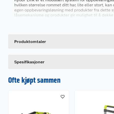
hvilken størrelse rommet ditt har, lite eller stort, k
egen oppbevaringsløsning med produkter fra dette 
låsemekanisme og produkter gir mulighet til å dekke 
organiseringsbehov, enten det gjelder oppbevaring av
Generelt
hageredskaper, tilbehør, verktøy eller andre gjenstan
Artikkelnummer
Leverandørens artikkelnummer
Produktomtaler
Dette produktet har ikke fått noen omtale ennå. Hvis d
Spesifikasjoner
Ofte kjøpt sammen