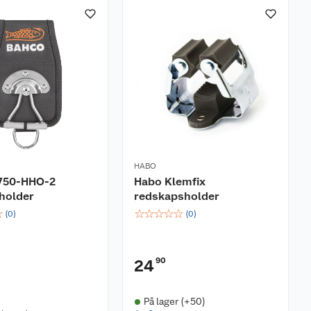
HABO
750-HHO-2
Habo Klemfix
holder
redskapsholder
☆
☆
☆
☆
☆
☆
(
0
)
(
0
)
90
24
På lager (+50)