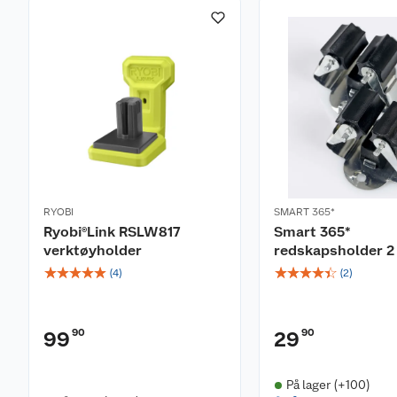
RYOBI
SMART 365*
Ryobi®Link RSLW817
Smart 365*
verktøyholder
redskapsholder 2
☆
☆
☆
☆
☆
☆
☆
☆
☆
☆
(
4
)
(
2
)
90
90
99
29
På lager (+100)