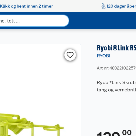
Klikk og hent innen 2 timer
120 dager åpen
Ryobi®Link RS
RYOBI
Art nr: 4892210225
Ryobi®Link Skrutr
tang og vernebrill
00