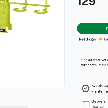
129
K
Få
Nettlager
:
Finn alternativer 
ditt postnumme
Kvalitets
kjente m
Gebyrfri
Walley