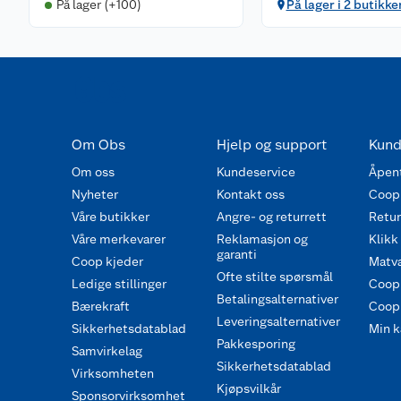
På lager (+100)
På lager i 2 butikke
Om Obs
Hjelp og support
Kund
Om oss
Kundeservice
Åpent
Nyheter
Kontakt oss
Coop
Våre butikker
Angre- og returrett
Retur 
Våre merkevarer
Reklamasjon og
Klikk
garanti
Coop kjeder
Matva
Ofte stilte spørsmål
Ledige stillinger
Coop
Betalingsalternativer
Bærekraft
Coop 
Leveringsalternativer
Sikkerhetsdatablad
Min k
Pakkesporing
Samvirkelag
Sikkerhetsdatablad
Virksomheten
Kjøpsvilkår
Sponsorvirksomhet